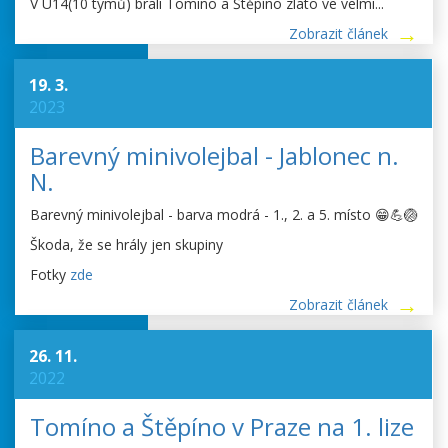
V U14(10 týmů) brali Tomino a Štěpíno zlato ve velmi...
Zobrazit článek
19. 3.
2023
Barevný minivolejbal - Jablonec n.
N.
Barevný minivolejbal - barva modrá - 1., 2. a 5. místo 😁💪🏐
Škoda, že se hrály jen skupiny
Fotky
zde
Zobrazit článek
26. 11.
2022
Tomíno a Štěpíno v Praze na 1. lize