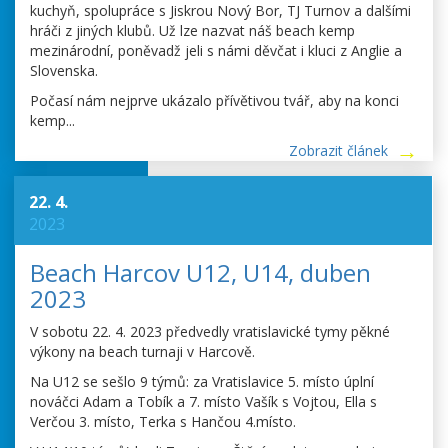
kuchyň, spolupráce s Jiskrou Nový Bor, TJ Turnov a dalšími
hráči z jiných klubů. Už lze nazvat náš beach kemp
mezinárodní, poněvadž jeli s námi děvčat i kluci z Anglie a
Slovenska.
Počasí nám nejprve ukázalo přívětivou tvář, aby na konci
kemp...
Zobrazit článek
22. 4.
2023
Beach Harcov U12, U14, duben
2023
V sobotu 22. 4. 2023 předvedly vratislavické tymy pěkné
výkony na beach turnaji v Harcově.
Na U12 se sešlo 9 týmů: za Vratislavice 5. místo úplní
nováčci Adam a Tobík a 7. místo Vašík s Vojtou, Ella s
Verčou 3. místo, Terka s Hančou 4.místo.