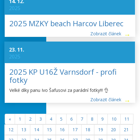
14. 12.
2025
2025 MZKY beach Harcov Liberec
Zobrazit článek
23. 11.
2025
2025 KP U16Ž Varnsdorf - profi
fotky
Velké díky panu Ivo Šafusovi za parádní fotky!!! 👌
Zobrazit článek
«
1
2
3
4
5
6
7
8
9
10
11
12
13
14
15
16
17
18
19
20
21