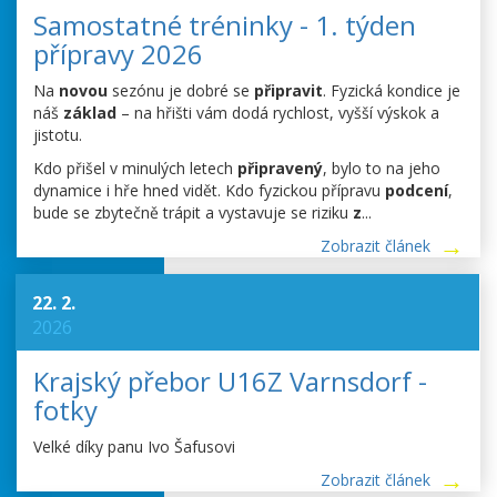
Samostatné tréninky - 1. týden
přípravy 2026
Na
novou
sezónu je dobré se
připravit
. Fyzická kondice je
náš
základ
– na hřišti vám dodá rychlost, vyšší výskok a
jistotu.
Kdo přišel v minulých letech
připravený
, bylo to na jeho
dynamice i hře hned vidět. Kdo fyzickou přípravu
podcení
,
bude se zbytečně trápit a vystavuje se riziku
z
...
Zobrazit článek
22. 2.
2026
Krajský přebor U16Z Varnsdorf -
fotky
Velké díky panu Ivo Šafusovi
Zobrazit článek