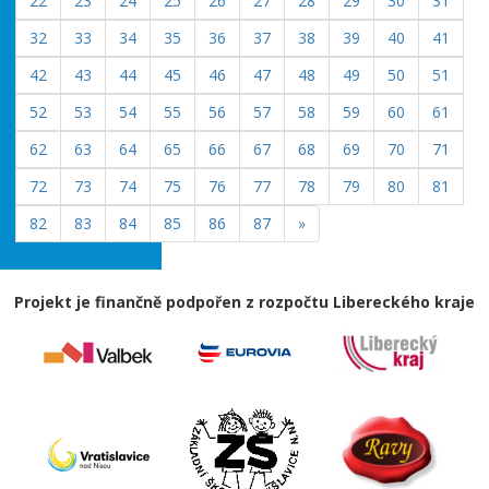
22
23
24
25
26
27
28
29
30
31
32
33
34
35
36
37
38
39
40
41
42
43
44
45
46
47
48
49
50
51
52
53
54
55
56
57
58
59
60
61
62
63
64
65
66
67
68
69
70
71
72
73
74
75
76
77
78
79
80
81
82
83
84
85
86
87
»
Projekt je finančně podpořen z rozpočtu Libereckého kraje