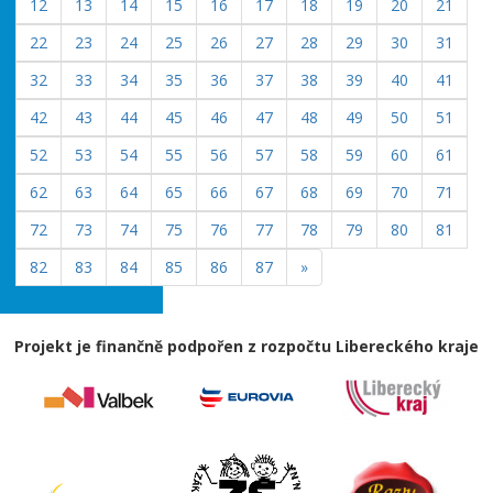
12
13
14
15
16
17
18
19
20
21
22
23
24
25
26
27
28
29
30
31
32
33
34
35
36
37
38
39
40
41
42
43
44
45
46
47
48
49
50
51
52
53
54
55
56
57
58
59
60
61
62
63
64
65
66
67
68
69
70
71
72
73
74
75
76
77
78
79
80
81
82
83
84
85
86
87
»
Projekt je finančně podpořen z rozpočtu Libereckého kraje