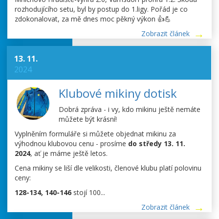
rozhodujícího setu, byl by postup do 1.ligy. Pořád je co
zdokonalovat, za mě dnes moc pěkný výkon 👍💪
Zobrazit článek
13. 11.
2024
Klubové mikiny dotisk
Dobrá zpráva - i vy, kdo mikinu ještě nemáte
můžete být krásní!
Vyplněním formuláře si můžete objednat mikinu za
výhodnou klubovou cenu - prosíme
do středy 13. 11.
2024
, ať je máme ještě letos.
Cena mikiny se liší dle velikosti, členové klubu platí polovinu
ceny:
128-134, 140-146
stojí 100...
Zobrazit článek