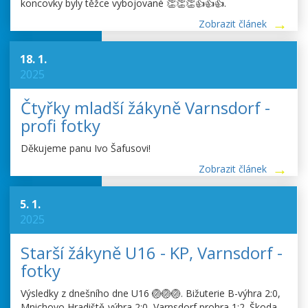
koncovky byly těžce vybojované 👏👏👏👍👍👍.
Zobrazit článek
18. 1.
2025
Čtyřky mladší žákyně Varnsdorf -
profi fotky
Děkujeme panu Ivo Šafusovi!
Zobrazit článek
5. 1.
2025
Starší žákyně U16 - KP, Varnsdorf -
fotky
Výsledky z dnešního dne U16 🏐🏐🏐. Bižuterie B-výhra 2:0,
Mnichovo Hradiště-výhra 2:0, Varnsdorf prohra 1:2. Škoda