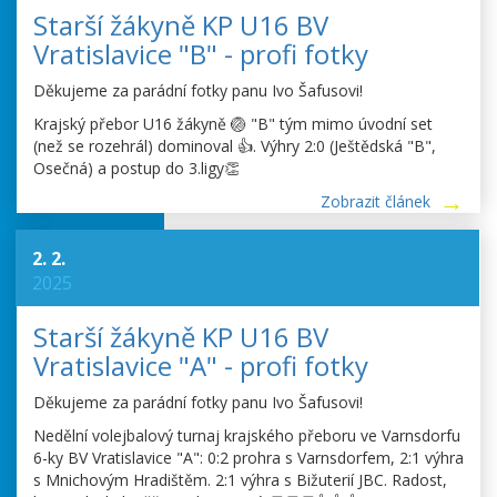
Starší žákyně KP U16 BV
Vratislavice "B" - profi fotky
Děkujeme za parádní fotky panu Ivo Šafusovi!
Krajský přebor U16 žákyně 🏐 "B" tým mimo úvodní set
(než se rozehrál) dominoval 👍. Výhry 2:0 (Ještědská "B",
Osečná) a postup do 3.ligy👏
Zobrazit článek
2. 2.
2025
Starší žákyně KP U16 BV
Vratislavice "A" - profi fotky
Děkujeme za parádní fotky panu Ivo Šafusovi!
Nedělní volejbalový turnaj krajského přeboru ve Varnsdorfu
6-ky BV Vratislavice "A": 0:2 prohra s Varnsdorfem, 2:1 výhra
s Mnichovým Hradištěm. 2:1 výhra s Bižuterií JBC. Radost,