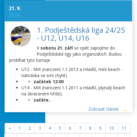
21. 9.
2024
1. Podještědská liga 24/25
- U12, U14, U16
V
sobotu 21. září
se opět zapojíme do
Podještědské ligy jako organizátoři. Budou
probíhat tyto turnaje
U12 - MIX (narození 1.1.2013 a mladší, mini beach -
nahrávka se smí chytit)
začátek 12:00
U14 - MIX (narození 1.1.2011 a mladší, plynulý beach
na zkráceném hřišti).
začáte
...
Zobrazit článek
«
1
2
3
4
5
6
7
8
9
10
11