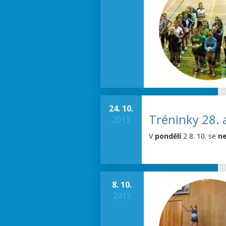
24. 10.
Tréninky 28. a
2013
V
pondělí
2 8. 10. se
ne
8. 10.
2013