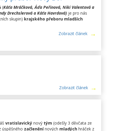
ň
(
Káťa Mráčková, Áďa Peřinová, Niki Valentová a
ndy Drechslerová a Káťa Havrdová)
je pro nás
tních skupin)
krajského přeboru
mladších
Zobrazit článek
Zobrazit článek
áš
vratislavický
nový
tým
(odešly 3 děvčata ze
 úspěšného
začlenění
nových
mladých
hráček z