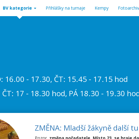
BV kategorie
Přihlášky na turnaje
Kempy
Fotoarchi
PO: 16.00 - 17.30, ČT: 15.45 - 17.15 hod
ÚT, ČT: 17 - 18.30 hod, PÁ 18.30 - 19.30 ho
ZMĚNA: Mladší žákyně další tu
Pozor
, změna pořadatele. Místo 23. se hraje da