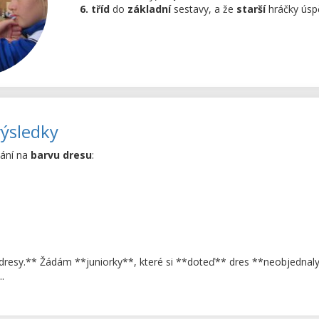
6. tříd
do
základní
sestavy, a že
starší
hráčky ús
výsledky
řání na
barvu dresu
:
dresy.** Žádám **juniorky**, které si **doteď** dres **neobjednaly*
.