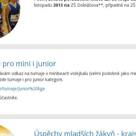
listopadu
2013 na
ZŠ Dobiášova**, případně na ZŠ 
pro mini i junior
ám odkaz na turnaje v minibeach volejbalu (velmi podobné jako miniv
de turnaje i pro junior kategorii.
z/turnaje/Junior%20liga
častníte.
Úspěchy mladších žákyň - kraj