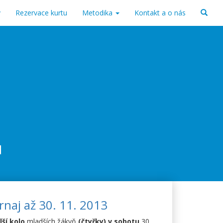
v
Rezervace kurtu
Metodika
Kontakt a o nás
d
rnaj až 30. 11. 2013
lší kolo
mladších žákyň
(čtyřky) v sobotu
30.