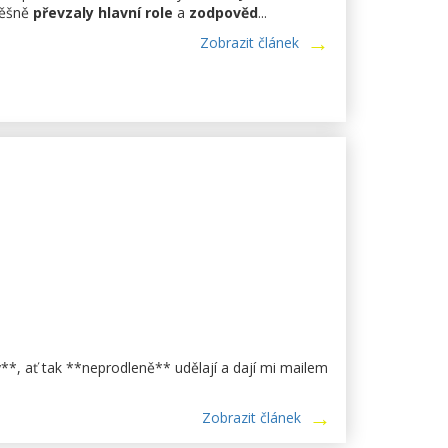
pěšně
převzaly hlavní role
a
zodpověd
...
Zobrazit článek
*, ať tak **neprodleně** udělají a dají mi mailem
Zobrazit článek