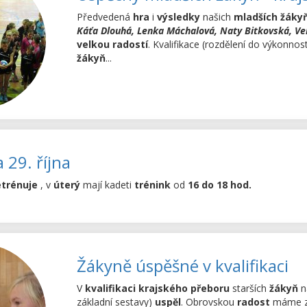
Předvedená
hra
i
výsledky
našich
mladších žáky
Káťa Dlouhá,
Lenka Máchalová, Naty Bitkovská, Ve
velkou radostí
. Kvalifikace (rozdělení do výkonnos
žákyň
...
 29. října
trénuje
, v
úterý
mají kadeti
trénink
od
16 do 18 hod.
Žákyně úspěšné v kvalifikaci
V
kvalifikaci krajského přeboru
starších
žákyň
n
základní sestavy)
uspěl
. Obrovskou
radost
máme z