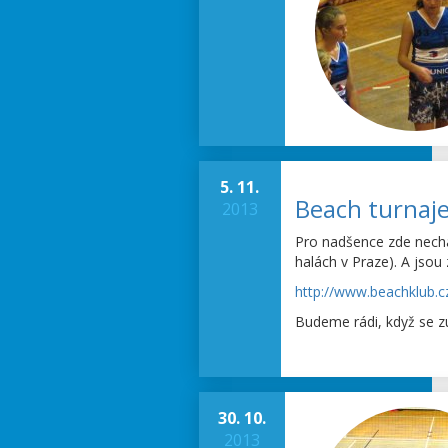
5. 11.
Beach turnaje 
2013
Pro nadšence zde necháv
halách v Praze). A jsou z
http://www.beachklub.c
Budeme rádi, když se zú
30. 10.
2013