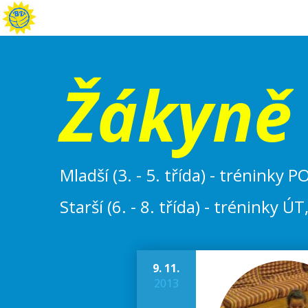
Žákyně
Mladší (3. - 5. třída) - tréninky 
Starší (6. - 8. třída) - tréninky 
9. 11.
2013