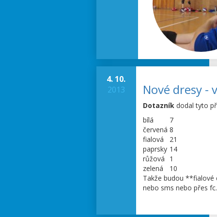
4. 10.
Nové dresy - 
2013
Dotazník
dodal tyto p
bílá
7
červená
8
fialová
21
paprsky
14
růžová
1
zelená
10
Takže budou **fialové 
nebo sms nebo přes fc..