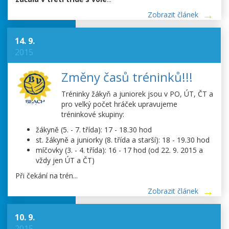
Zobrazit článek
14. 9.
2015
Změny časů tréninků!!!
Tréninky žákyň a juniorek jsou v PO, ÚT, ČT a
pro velký počet hráček upravujeme
tréninkové skupiny:
žákyně (5. - 7. třída): 17 - 18.30 hod
st. žákyně a juniorky (8. třída a starší): 18 - 19.30 hod
míčovky (3. - 4. třída): 16 - 17 hod (od 22. 9. 2015 a
vždy jen ÚT a ČT)
Při čekání na trén...
Zobrazit článek
10. 9.
2015