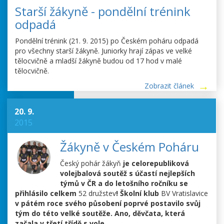
Starší žákyně - pondělní trénink
odpadá
Pondělní trénink (21. 9. 2015) po Českém poháru odpadá
pro všechny starší žákyně. Juniorky hrají zápas ve velké
tělocvičně a mladší žákyně budou od 17 hod v malé
tělocvičně.
Zobrazit článek
20. 9.
2015
Žákyně v Českém Poháru
Český pohár žákyň
je celorepubliková
volejbalová soutěž s účastí nejlepších
týmů v ČR a do letošního ročníku se
přihlásilo celkem
52 družstev
! Školní klub
BV Vratislavice
v pátém roce svého působení poprvé postavilo svůj
tým do této velké soutěže. Ano, děvčata, která
začala v třetí třídě s vole
...