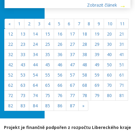
Zobrazit článek
«
1
2
3
4
5
6
7
8
9
10
11
12
13
14
15
16
17
18
19
20
21
22
23
24
25
26
27
28
29
30
31
32
33
34
35
36
37
38
39
40
41
42
43
44
45
46
47
48
49
50
51
52
53
54
55
56
57
58
59
60
61
62
63
64
65
66
67
68
69
70
71
72
73
74
75
76
77
78
79
80
81
82
83
84
85
86
87
»
Projekt je finančně podpořen z rozpočtu Libereckého kraje