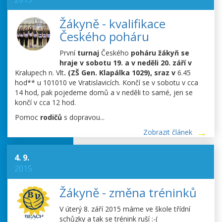
Žákyně - kvalifikace
Českého poháru
První
turnaj
Českého
poháru žákyň se
hraje v sobotu 19. a v neděli 20. září v
Kralupech
n. Vlt
. (ZŠ Gen. Klapálka 1029), sraz v
6.45
hod** u 101010 ve Vratislavicích. Končí se v sobotu v cca
14 hod, pak pojedeme domů a v neděli to samé, jen se
končí v cca 12 hod.
Pomoc
rodičů
s dopravou...
Zobrazit článek
4. 9.
2015
Žákyně - změna tréninků
V úterý 8. září 2015 máme ve škole třídní
schůzky a tak se trénink ruší :-(