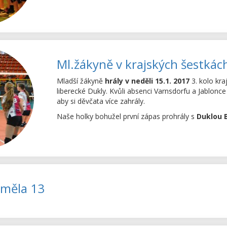
Ml.žákyně v krajských šestkác
Mladší žákyně
hrály v neděli 15.1. 2017
3. kolo kr
liberecké Dukly. Kvůli absenci Varnsdorfu a Jablon
aby si děvčata více zahrály.
Naše holky bohužel první zápas prohrály s
Duklou 
 měla 13