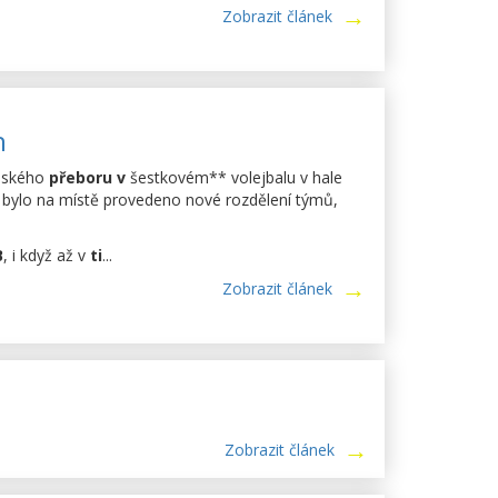
Zobrazit článek
h
ajského
přeboru v
šestkovém** volejbalu v hale
ce bylo na místě provedeno nové rozdělení týmů,
B
, i když až v
ti
...
Zobrazit článek
Zobrazit článek