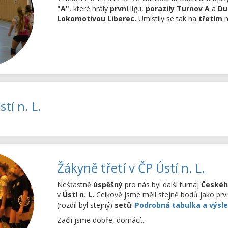
"A"
, které hrály
první
ligu,
porazily Turnov A
a
Du
Lokomotivou Liberec.
Umístily se tak na
třetím
m
tí n. L.
Žákyně třetí v ČP Ústí n. L.
Nešťastně
úspěšný
pro nás byl další turnaj
Českéh
v
Ústí n. L.
Celkově jsme měli stejně bodů jako prv
(rozdíl byl stejný)
setů
!
Podrobná tabulka a výsle
Začli jsme dobře, domácí...