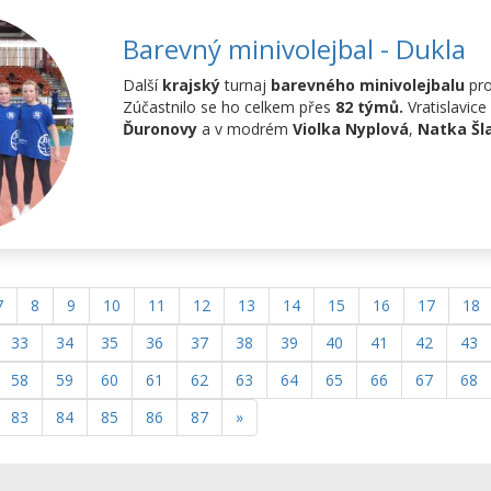
Barevný minivolejbal - Dukla
Další
krajský
turnaj
barevného minivolejbalu
pro
Zúčastnilo se ho celkem přes
82 týmů.
Vratislavice
Ďuronovy
a v modrém
Violka Nyplová
,
Natka Šl
7
8
9
10
11
12
13
14
15
16
17
18
33
34
35
36
37
38
39
40
41
42
43
58
59
60
61
62
63
64
65
66
67
68
83
84
85
86
87
»