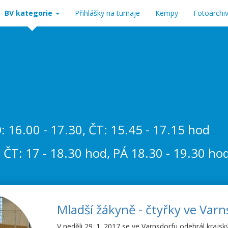
BV kategorie
Přihlášky na turnaje
Kempy
Fotoarchi
PO: 16.00 - 17.30, ČT: 15.45 - 17.15 hod
ÚT, ČT: 17 - 18.30 hod, PÁ 18.30 - 19.30 ho
Mladší žákyně - čtyřky ve Var
V neděli 29. 1. 2017 se ve Varnsdorfu odehrál krajs