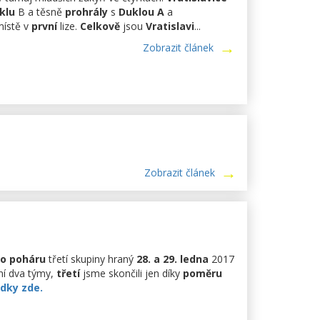
klu
B a těsně
prohrály
s
Duklou A
a
ístě v
první
lize.
Celkově
jsou
Vratislavi
...
Zobrazit článek
Zobrazit článek
o poháru
třetí skupiny hraný
28. a 29. ledna
2017
ní dva týmy,
třetí
jsme skončili jen díky
poměru
dky zde.