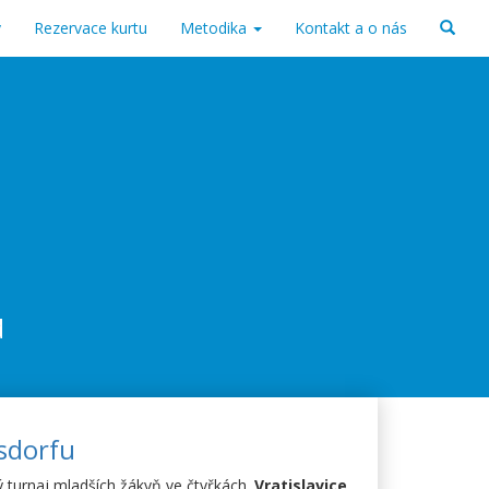
v
Rezervace kurtu
Metodika
Kontakt a o nás
d
nsdorfu
ký turnaj mladších žákyň ve čtyřkách.
Vratislavice