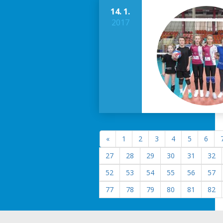
14. 1.
2017
«
1
2
3
4
5
6
27
28
29
30
31
32
52
53
54
55
56
57
77
78
79
80
81
82