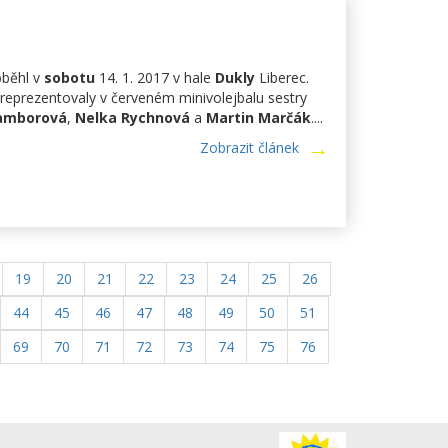
běhl v
sobotu
14. 1. 2017 v hale
Dukly
Liberec.
 reprezentovaly v červeném minivolejbalu sestry
amborová
,
Nelka Rychnová
a
Martin Marčák
....
Zobrazit článek
19
20
21
22
23
24
25
26
44
45
46
47
48
49
50
51
69
70
71
72
73
74
75
76