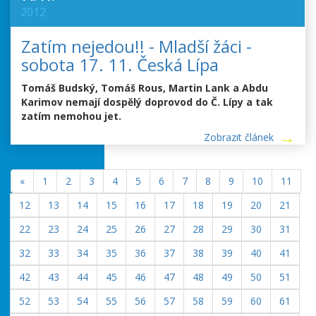
2012
Zatím nejedou!! - Mladší žáci -
sobota 17. 11. Česká Lípa
Tomáš Budský, Tomáš Rous, Martin Lank a Abdu
Karimov nemají dospělý doprovod do Č. Lípy a tak
zatím nemohou jet.
Zobrazit článek
«
1
2
3
4
5
6
7
8
9
10
11
12
13
14
15
16
17
18
19
20
21
22
23
24
25
26
27
28
29
30
31
32
33
34
35
36
37
38
39
40
41
42
43
44
45
46
47
48
49
50
51
52
53
54
55
56
57
58
59
60
61