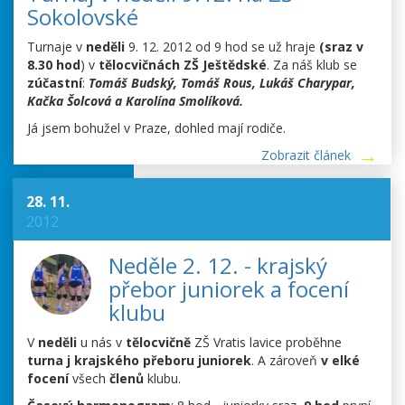
Sokolovské
Turnaje v
neděli
9. 12. 2012 od 9 hod se už hraje
(sraz v
8.30 hod
) v
tělocvičnách ZŠ Ještědské
. Za náš klub se
zúčastní
:
Tomáš Budský, Tomáš Rous, Lukáš Charypar,
Kačka Šolcová a Karolína Smolíková.
Já jsem bohužel v Praze, dohled mají rodiče.
Zobrazit článek
28. 11.
2012
Neděle 2. 12. - krajský
přebor juniorek a focení
klubu
V
neděli
u nás v
tělocvičně
ZŠ Vratis lavice proběhne
turna j krajského přeboru juniorek
. A zároveň
v elké
focení
všech
členů
klubu.