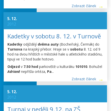
Zobrazit článek
5. 12.
2012
Kadetky v sobotu 8. 12. v Turnově
Kadetky
odjíždějí
dvěma auty
(Bocheňský, Čermák) do
Turnova
na krajský přebor. Hraje se v
sobotu
8. 12. od 9
hod na dvou hřištích v městské hale u atletického stadiónu,
tipuji ve 12 hod bude hotovo.
Odjezd
v
7.50 hod
parkoviště u kulturáku
101010
. Bohužel
Adrianě
nepřišla ortéza,
Pa
...
Zobrazit článek
5. 12.
2012
Turnaj v neděli 9.12. na ZŠ