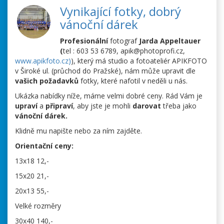
Vynikající fotky, dobrý
vánoční dárek
Profesionální
fotograf
Jarda
Appeltauer
(
tel : 603 53 6789, apik@photoprofi.cz,
www.apikfoto.cz
)
), který má studio a fotoateliér APIKFOTO
v Široké ul. (průchod do Pražské), nám může upravit dle
vašich požadavků
fotky, které nafotil v neděli u nás.
Ukázka nabídky níže, máme velmi dobré ceny. Rád Vám je
upraví
a
připraví
, aby jste je mohli
darovat
třeba jako
vánoční dárek.
Klidně mu napište nebo za ním zajděte.
Orientační ceny:
13x18 12,-
15x20 21,-
20x13 55,-
Velké rozměry
30x40 140,-