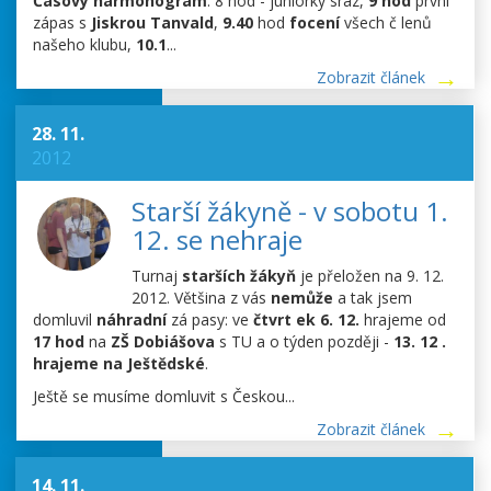
Časový harmonogram
: 8 hod - juniorky sraz,
9 hod
první
zápas s
Jiskrou Tanvald
,
9.40
hod
focení
všech č lenů
našeho klubu,
10.1
...
Zobrazit článek
28. 11.
2012
Starší žákyně - v sobotu 1.
12. se nehraje
Turnaj
starších žákyň
je přeložen na 9. 12.
2012. Většina z vás
nemůže
a tak jsem
domluvil
náhradní
zá pasy: ve
čtvrt ek 6. 12.
hrajeme od
17 hod
na
ZŠ Dobiášova
s TU a o týden později -
13. 12 .
hrajeme na Ještědské
.
Ještě se musíme domluvit s Českou...
Zobrazit článek
14. 11.