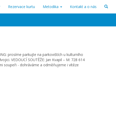
v
Rezervace kurtu
Metodika
Kontakt a o nás
ING: prosíme parkujte na parkovištích u kulturního
dvojici. VEDOUCÍ SOUTĚŽE: Jan Kvapil – M: 728 614
ými soupeři - dohráváme a odměňujeme i vítěze