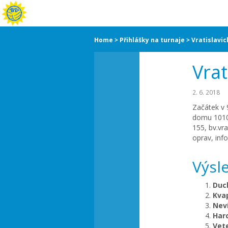
Home
Přihlášky na turnaje
Vratislavic
Vrat
2. 6. 2018
Začátek v 
domu 10101
155, bv.vr
oprav, inf
Výsl
Duc
Kva
Nev
Har
Vet