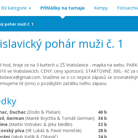
BV kategorie
Přihlášky na turnaje
Kempy
Fotoarchi
ký pohár muži č. 1
islavický pohár muži č. 1
9 hod, hraje se na 3 kurtech u ZŠ Vratislavice - mapka na webu. PARK
0 ve Vratislavicích. CENY: ceny sponzorů. STARTOVNÉ: 300,- Kč za 
atislavice@gmail.com. Snažíme se o co nejvíce zápasů se srovnateln
ormujeme tě (sms) o pozdějším začátku tvého zápasu.
edky
hac, Duchac
(Dodo & Plašan)
40 b
pil, German
(Marek Brychta & Tomáš German)
36 b
íme
(Martin Votrubec & Jirka Medlín)
32 b
covský píva
(Vít Lukáš & Pavel Horníček)
28 b
eráni
(Jakub Kašík & Chlupáč)
24 b