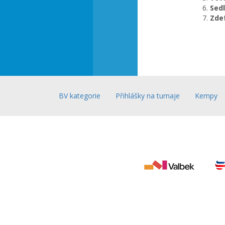
Sedl
Zde
BV kategorie
Přihlášky na turnaje
Kempy