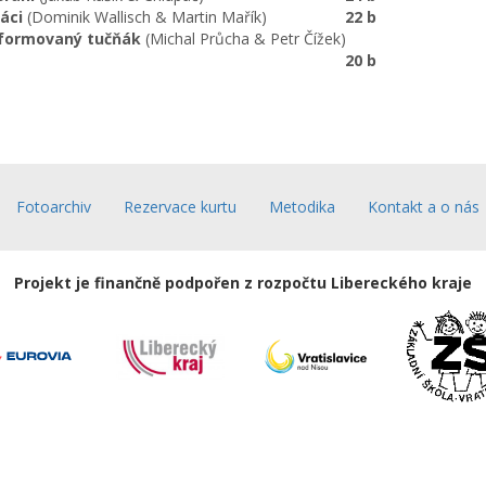
áci
(Dominik Wallisch & Martin Mařík)
22 b
formovaný tučňák
(Michal Průcha & Petr Čížek)
20 b
Fotoarchiv
Rezervace kurtu
Metodika
Kontakt a o nás
Projekt je finančně podpořen z rozpočtu Libereckého kraje