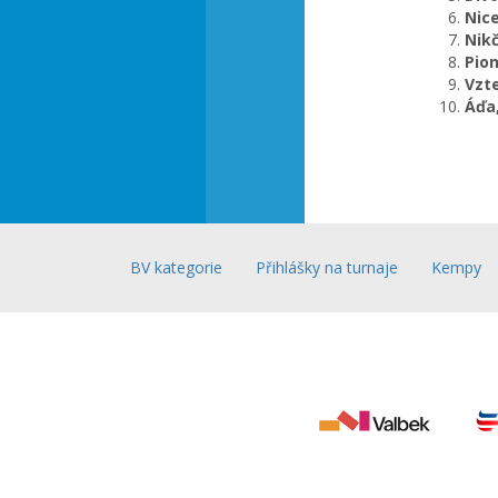
Nic
Nik
Pio
Vzte
Áďa
BV kategorie
Přihlášky na turnaje
Kempy