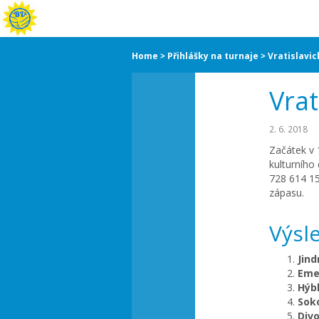
Home
Přihlášky na turnaje
Vratislavic
Vrat
2. 6. 2018
Začátek v 
kulturního
728 614 15
zápasu.
Výsl
Jin
Em
Hýb
Sok
Div