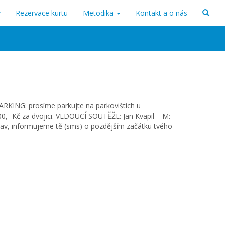
v
Rezervace kurtu
Metodika
Kontakt a o nás
PARKING: prosíme parkujte na parkovištích u
0,- Kč za dvojici. VEDOUCÍ SOUTĚŽE: Jan Kvapil – M:
av, informujeme tě (sms) o pozdějším začátku tvého