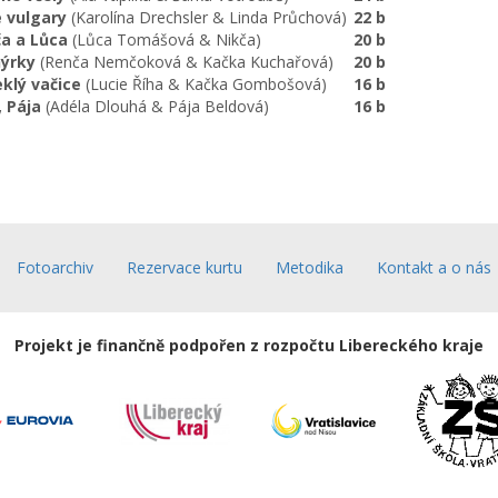
e vulgary
(Karolína Drechsler & Linda Průchová)
22 b
ča a Lůca
(Lůca Tomášová & Nikča)
20 b
nýrky
(Renča Nemčoková & Kačka Kuchařová)
20 b
klý vačice
(Lucie Říha & Kačka Gombošová)
16 b
, Pája
(Adéla Dlouhá & Pája Beldová)
16 b
Fotoarchiv
Rezervace kurtu
Metodika
Kontakt a o nás
Projekt je finančně podpořen z rozpočtu Libereckého kraje