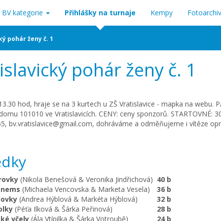
BV kategorie
Přihlášky na turnaje
Kempy
Fotoarchi
ký pohár ženy č. 1
islavický pohár ženy č. 1
13.30 hod, hraje se na 3 kurtech u ZŠ Vratislavice - mapka na webu. 
 domu 101010 ve Vratislavicích. CENY: ceny sponzorů. STARTOVNÉ: 30
5, bv.vratislavice@gmail.com, dohráváme a odměňujeme i vítěze opr
edky
drovky
(Nikola Benešová & Veronika Jindřichová)
40 b
enems
(Michaela Vencovska & Marketa Vesela)
36 b
lovky
(Andrea Hýblová & Markéta Hýblová)
32 b
olky
(Péťa Ilková & Šárka Peřinová)
28 b
oké včely
(Ála Vtípilka & Šárka Votroubě)
24 b