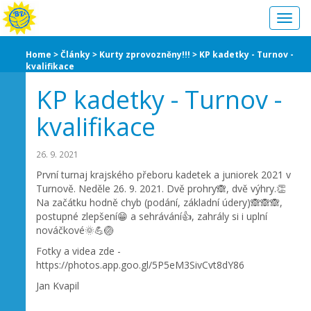
Toggl
navig
Home
Články
Kurty zprovozněny!!!
KP kadetky - Turnov -
kvalifikace
KP kadetky - Turnov -
kvalifikace
26. 9. 2021
První turnaj krajského přeboru kadetek a juniorek 2021 v
Turnově. Neděle 26. 9. 2021. Dvě prohry🙈, dvě výhry.👏
Na začátku hodně chyb (podání, základní údery)🙈🙈🙈,
postupné zlepšení😁 a sehrávání👍, zahrály si i uplní
nováčkové🌞💪🏐
Fotky a videa zde -
https://photos.app.goo.gl/5P5eM3SivCvt8dY86
Jan Kvapil