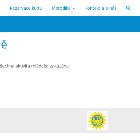
v
Rezervace kurtu
Metodika
Kontakt a o nás
bě
všechna aktivita mládeže zakázána.