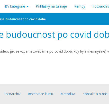
BV kategorie
Přihlášky na turnaje
Kempy
Fotoarchi
aše budoucnost po covid době
e budoucnost po covid do
 video, jak se vzpamatováváme po covid době, kdy byla (nesmyslně) 
Fotoarchiv
Rezervace kurtu
Metodika
Kontakt a o nás