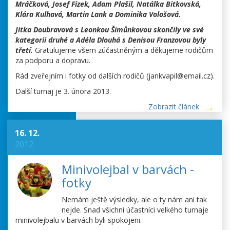
Mráčková, Josef Fizek, Adam Plašil, Natálka Bitkovská,
Klára Kulhavá, Martin Lank a Dominika Vološová.
Jitka Doubravová s Leonkou Šimůnkovou skončily ve své
kategorii druhé a Adéla Dlouhá s Denisou Franzovou byly
třetí.
Gratulujeme všem zúčastněným a děkujeme rodičům
za podporu a dopravu.
Rád zveřejním i fotky od dalších rodičů (jankvapil@email.cz).
Další turnaj je 3. února 2013.
Zobrazit článek
16. 12.
2012
Minivolejbal v barvách -
fotky
Nemám ještě výsledky, ale o ty nám ani tak
nejde. Snad všichni účastníci velkého turnaje
minivolejbalu v barvách byli spokojeni.