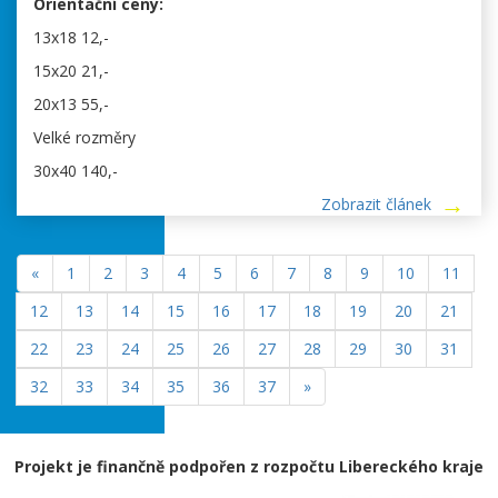
Orientační ceny:
13x18 12,-
15x20 21,-
20x13 55,-
Velké rozměry
30x40 140,-
Zobrazit článek
«
1
2
3
4
5
6
7
8
9
10
11
12
13
14
15
16
17
18
19
20
21
22
23
24
25
26
27
28
29
30
31
32
33
34
35
36
37
»
Projekt je finančně podpořen z rozpočtu Libereckého kraje