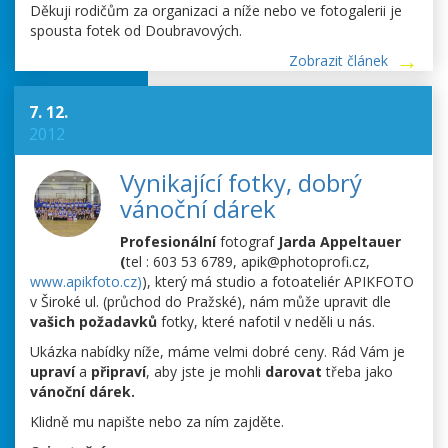
Děkuji rodičům za organizaci a níže nebo ve fotogalerii je
spousta fotek od Doubravových.
Zobrazit článek
7. 12.
2012
Vynikající fotky, dobrý
vánoční dárek
Profesionální
fotograf
Jarda
Appeltauer
(
tel : 603 53 6789, apik@photoprofi.cz,
www.apikfoto.cz
)
), který má studio a fotoateliér APIKFOTO
v Široké ul. (průchod do Pražské), nám může upravit dle
vašich požadavků
fotky, které nafotil v neděli u nás.
Ukázka nabídky níže, máme velmi dobré ceny. Rád Vám je
upraví
a
připraví
, aby jste je mohli
darovat
třeba jako
vánoční dárek.
Klidně mu napište nebo za ním zajděte.