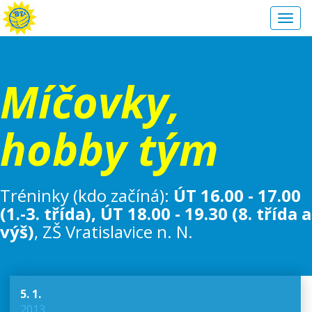
Toggl
navig
Míčovky,
hobby tým
Tréninky (kdo začíná):
ÚT 16.00 - 17.00
(1.-3. třída), ÚT 18.00 - 19.30 (8. třída a
výš)
, ZŠ Vratislavice n. N.
5. 1.
2013