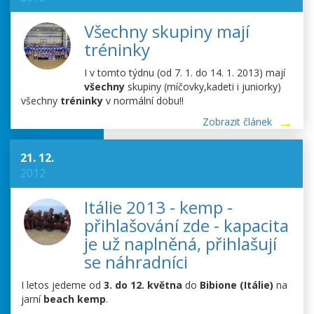
Všechny skupiny mají
tréninky
I v tomto týdnu (od 7. 1. do 14. 1. 2013) mají
všechny
skupiny (míčovky,kadeti i juniorky)
všechny
tréninky
v normální dobu!!
Zobrazit článek
21. 12.
2012
Itálie 2013 - kemp -
přihlašování zde - kapacita
je už naplněná, přihlašují
se náhradníci
I letos jedeme od
3. do 12. května
do
Bibione (Itálie)
na
jarní
beach kemp
.