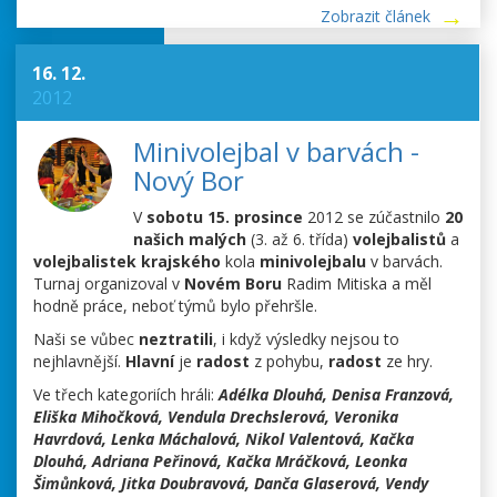
Zobrazit článek
16. 12.
2012
Minivolejbal v barvách -
Nový Bor
V
sobotu 15. prosince
2012 se zúčastnilo
20
našich malých
(3. až 6. třída)
volejbalistů
a
volejbalistek krajského
kola
minivolejbalu
v barvách.
Turnaj organizoval v
Novém Boru
Radim Mitiska a měl
hodně práce, neboť týmů bylo přehršle.
Naši se vůbec
neztratili
, i když výsledky nejsou to
nejhlavnější.
Hlavní
je
radost
z pohybu,
radost
ze hry.
Ve třech kategoriích hráli:
Adélka Dlouhá, Denisa Franzová,
Eliška Mihočková, Vendula Drechslerová, Veronika
Havrdová, Lenka Máchalová, Nikol Valentová, Kačka
Dlouhá, Adriana Peřinová, Kačka Mráčková, Leonka
Šimůnková, Jitka Doubravová, Danča Glaserová, Vendy