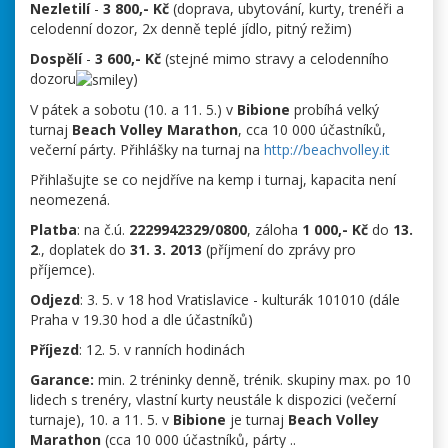
Nezletilí
-
3 800,- Kč
(doprava, ubytování, kurty, trenéři a
celodenní dozor, 2x denně teplé jídlo, pitný režim)
Dospělí
-
3 600,- Kč
(stejné mimo stravy a celodenního
dozoru
)
V pátek a sobotu (10. a 11. 5.) v
Bibione
probíhá velký
turnaj
Beach Volley Marathon
, cca 10 000 účastníků,
večerní párty. Přihlášky na turnaj na
http://beachvolley.it
Přihlašujte se co nejdříve na kemp i turnaj, kapacita není
neomezená.
Platba
: na č.ú.
2229942329/0800
, záloha
1 000,- Kč
do
13.
2
., doplatek do
31. 3. 2013
(příjmení do zprávy pro
příjemce).
Odjezd
: 3. 5. v 18 hod Vratislavice - kulturák 101010 (dále
Praha v 19.30 hod a dle účastníků)
Příjezd
: 12. 5. v ranních hodinách
Garance:
min. 2 tréninky denně, trénik. skupiny max. po 10
lidech s trenéry, vlastní kurty neustále k dispozici (večerní
turnaje), 10. a 11. 5. v
Bibione
je turnaj
Beach Volley
Marathon
(cca 10 000 účastníků, párty ..