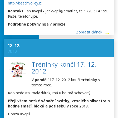
http://beachvolley.it
)
Kontakt:
Jan Kvapil - jankvapil@email.cz, tel.: 728 614 155.
Pište, telefonujte.
Podrobné pokyny
níže v
příloze
.
Zobrazit článek
18. 12.
2012
Tréninky končí 17. 12.
2012
V
pondělí
17. 12. 2012 končí
tréninky
v
tomto roce.
Kdo nedostal malý dárek, má u ho mě schovaný.
Přeji všem hezké vánoční svátky, veselého silvestra a
hodně smečí, bloků a potlesku v roce 2013.
Honza Kvapil