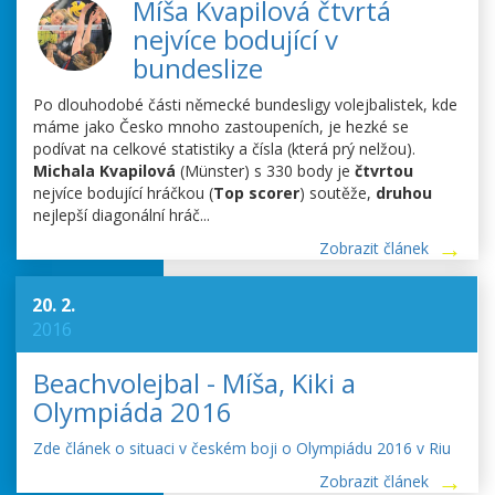
Míša Kvapilová čtvrtá
nejvíce bodující v
bundeslize
Po dlouhodobé části německé bundesligy volejbalistek, kde
máme jako Česko mnoho zastoupeních, je hezké se
podívat na celkové statistiky a čísla (která prý nelžou).
Michala Kvapilová
(Münster) s 330 body je
čtvrtou
nejvíce bodující hráčkou (
Top scorer
) soutěže,
druhou
nejlepší diagonální hráč...
Zobrazit článek
20. 2.
2016
Beachvolejbal - Míša, Kiki a
Olympiáda 2016
Zde článek o situaci v českém boji o Olympiádu 2016 v Riu
Zobrazit článek