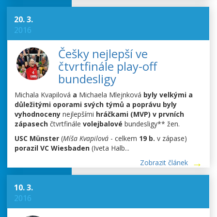
20. 3.
2016
Češky nejlepší ve
čtvrtfinále play-off
bundesligy
Michala Kvapilová
a
Michaela Mlejnková
byly velkými a
důležitými oporami svých týmů a poprávu byly
vyhodnoceny
nejlepšími
hráčkami (MVP) v prvních
zápasech
čtvrtfinále
volejbalové
bundesligy** žen.
USC Münster
(
Míša Kvapilová
- celkem
19 b.
v zápase)
porazil VC Wiesbaden
(Iveta Halb...
Zobrazit článek
10. 3.
2016