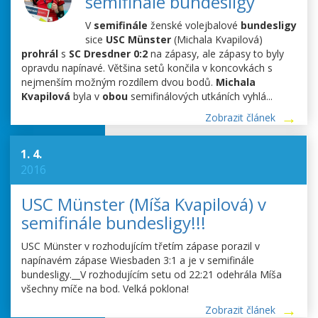
semifinále bundesligy
V
semifinále
ženské volejbalové
bundesligy
sice
USC Münster
(Michala Kvapilová)
prohrál
s
SC Dresdner 0:2
na zápasy, ale zápasy to byly
opravdu napínavé. Většina setů končila v koncovkách s
nejmenším možným rozdílem dvou bodů.
Michala
Kvapilová
byla v
obou
semifinálových utkáních vyhlá...
Zobrazit článek
1. 4.
2016
USC Münster (Míša Kvapilová) v
semifinále bundesligy!!!
USC Münster v rozhodujícím třetím zápase porazil v
napínavém zápase Wiesbaden 3:1 a je v semifinále
bundesligy._
_V rozhodujícím setu od 22:21 odehrála Míša
všechny míče na bod. Velká poklona!
Zobrazit článek