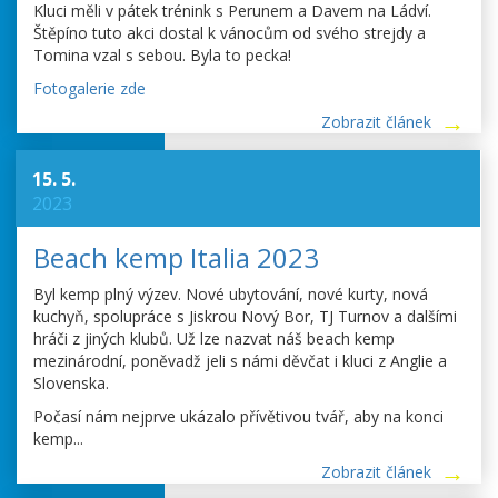
Kluci měli v pátek trénink s Perunem a Davem na Ládví.
Štěpíno tuto akci dostal k vánocům od svého strejdy a
Tomina vzal s sebou. Byla to pecka!
Fotogalerie zde
Zobrazit článek
15. 5.
2023
Beach kemp Italia 2023
Byl kemp plný výzev. Nové ubytování, nové kurty, nová
kuchyň, spolupráce s Jiskrou Nový Bor, TJ Turnov a dalšími
hráči z jiných klubů. Už lze nazvat náš beach kemp
mezinárodní, poněvadž jeli s námi děvčat i kluci z Anglie a
Slovenska.
Počasí nám nejprve ukázalo přívětivou tvář, aby na konci
kemp...
Zobrazit článek