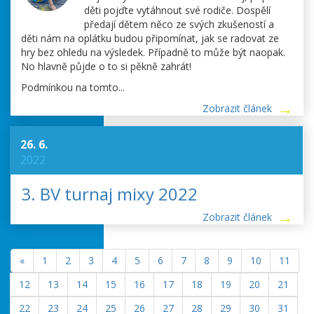
děti pojďte vytáhnout své rodiče. Dospělí
předají dětem něco ze svých zkušeností a
děti nám na oplátku budou připomínat, jak se radovat ze
hry bez ohledu na výsledek. Případně to může být naopak.
No hlavně půjde o to si pěkně zahrát!
Podmínkou na tomto...
Zobrazit článek
26. 6.
2022
3. BV turnaj mixy 2022
Zobrazit článek
«
1
2
3
4
5
6
7
8
9
10
11
12
13
14
15
16
17
18
19
20
21
22
23
24
25
26
27
28
29
30
31