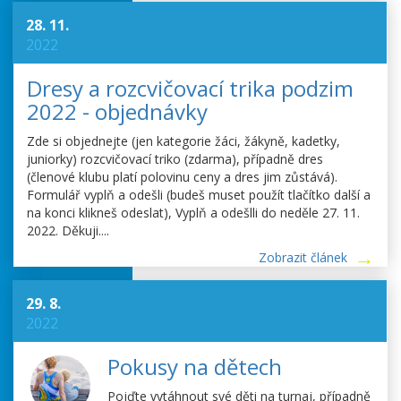
28. 11.
2022
Dresy a rozcvičovací trika podzim
2022 - objednávky
Zde si objednejte (jen kategorie žáci, žákyně, kadetky,
juniorky) rozcvičovací triko (zdarma), případně dres
(členové klubu platí polovinu ceny a dres jim zůstává).
Formulář vyplň a odešli (budeš muset použít tlačítko další a
na konci klikneš odeslat), Vyplň a odešlli do neděle 27. 11.
2022. Děkuji....
Zobrazit článek
29. 8.
2022
Pokusy na dětech
Pojďte vytáhnout své děti na turnaj, případně