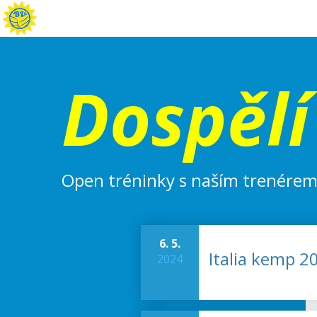
Dospělí
Open tréninky s naším trenérem n
6. 5.
Italia kemp 2
2024