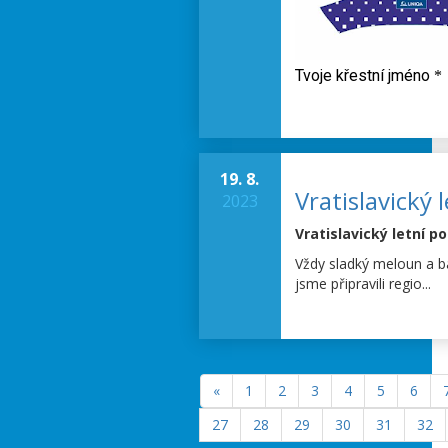
19. 8.
Vratislavický
2023
Vratislavický letní p
Vždy sladký meloun a 
jsme připravili regio...
«
1
2
3
4
5
6
27
28
29
30
31
32