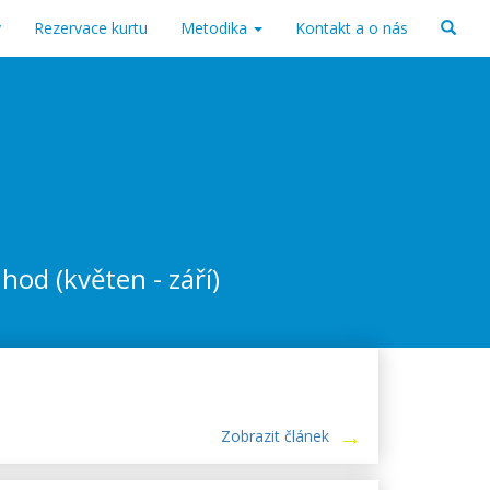
v
Rezervace kurtu
Metodika
Kontakt a o nás
od (květen - září)
Zobrazit článek