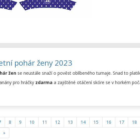
 letní pohár ženy 2023
ohár žen
se neustále snaží o pověst oblíbeného turnaje. Snad to platilo
banány pro hráčky
zdarma
a zajištěné otáčení skóre se v horkém poča
7
8
9
10
11
12
13
14
15
16
17
18
»