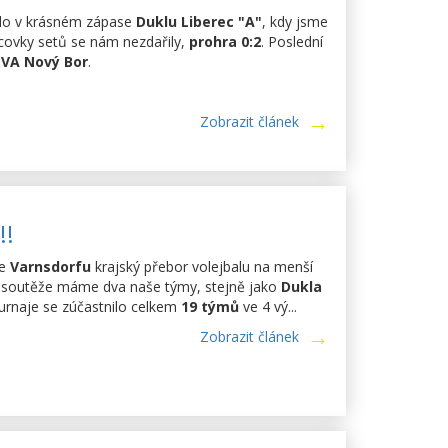
ilo v krásném zápase
Duklu Liberec "A"
, kdy jsme
ncovky setů se nám nezdařily,
prohra 0:2
. Poslední
s
VA Nový Bor
.
Zobrazit článek
!!
e
Varnsdorfu
krajský přebor volejbalu na menší
pině soutěže máme dva naše týmy, stejně jako
Dukla
Turnaje se zúčastnilo celkem
19 týmů
ve 4 vý...
Zobrazit článek