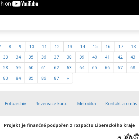
7
8
9
10
11
12
13
14
15
16
17
18
33
34
35
36
37
38
39
40
41
42
43
58
59
60
61
62
63
64
65
66
67
68
83
84
85
86
87
»
Fotoarchiv
Rezervace kurtu
Metodika
Kontakt a o nás
Projekt je finančně podpořen z rozpočtu Libereckého kraje