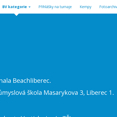
BV kategorie
Přihlášky na turnaje
Kempy
Fotoarchi
hala Beachliberec.
ůmyslová škola Masarykova 3, Liberec 1.