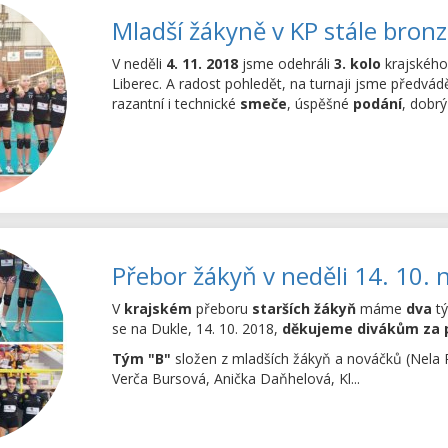
Mladší žákyně v KP stále bronz
V neděli
4. 11. 2018
jsme odehráli
3. kolo
krajskéh
Liberec. A radost pohledět, na turnaji jsme předvád
razantní i technické
smeče
, úspěšné
podání
, dobr
Přebor žákyň v neděli 14. 10. 
V
krajském
přeboru
starších žákyň
máme
dva
tý
se na Dukle, 14. 10. 2018,
děkujeme divákům za 
Tým "B"
složen z mladších žákyň a nováčků (Nela 
Verča Bursová, Anička Daňhelová, Kl...