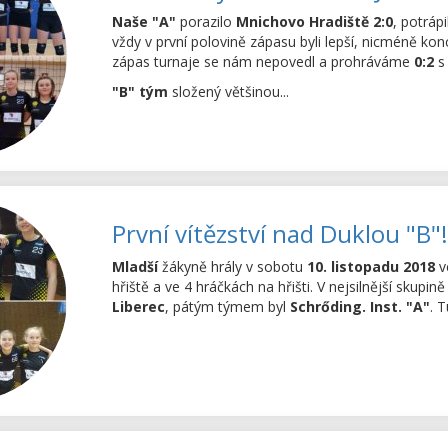
Naše "A"
porazilo
Mnichovo Hradiště 2:0
, potráp
vždy v první polovině zápasu byli lepší, nicméně ko
zápas turnaje se nám nepovedl a prohráváme
0:2
"B" tým
složený většinou...
První vítězství nad Duklou "B"!
Mladší
žákyně hrály v sobotu
10. listopadu 2018
v
hřiště a ve 4 hráčkách na hřišti. V nejsilnější sku
Liberec
, pátým týmem byl
Schrőding. Inst. "A"
. 