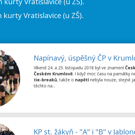
kurty Vratislavice (u ZŠ).
kurty Vratislavice (u ZŠ).
Napínavý, úspěšný ČP v Kruml
Víkend 24. a 25. listopadu 2018 byl ve znamení
Česk
Českém Krumlově
. I když moc času na památky n
tie-breaků
, takže o
napětí
nebyla nouze, stejně j
těchto na...
KP st. žákyň - "A" i "B" v Jablon