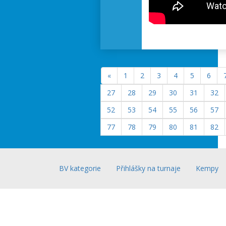
«
1
2
3
4
5
6
27
28
29
30
31
32
52
53
54
55
56
57
77
78
79
80
81
82
BV kategorie
Přihlášky na turnaje
Kempy