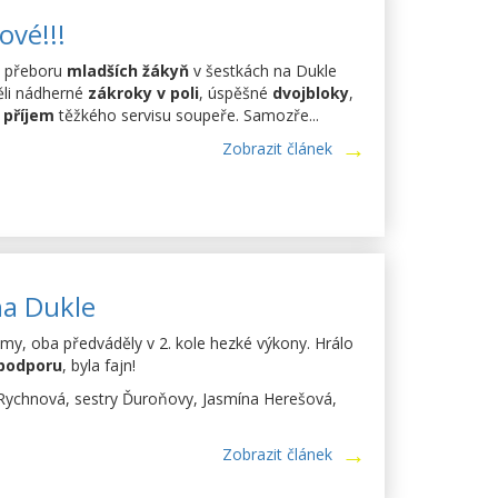
ové!!!
o přeboru
mladších žákyň
v šestkách na Dukle
ěli nádherné
zákroky v poli
, úspěšné
dvojbloky
,
ý
příjem
těžkého servisu soupeře. Samozře...
Zobrazit článek
na Dukle
my, oba předváděly v 2. kole hezké výkony. Hrálo
podporu
, byla fajn!
Rychnová, sestry Ďuroňovy, Jasmína Herešová,
Zobrazit článek