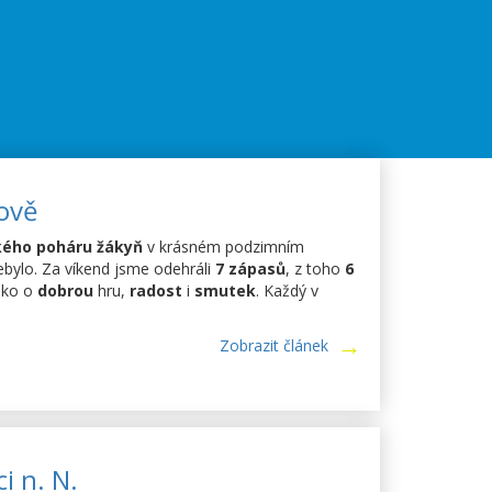
ově
ého poháru žákyň
v krásném podzimním
ebylo. Za víkend jsme odehráli
7 zápasů
, z toho
6
ako o
dobrou
hru,
radost
i
smutek
. Každý v
Zobrazit článek
ci n. N.