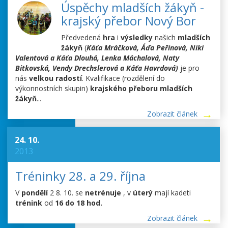
Úspěchy mladších žákyň -
krajský přebor Nový Bor
Předvedená
hra
i
výsledky
našich
mladších
žákyň
(
Káťa Mráčková, Áďa Peřinová, Niki
Valentová a Káťa Dlouhá,
Lenka Máchalová, Naty
Bitkovská, Vendy Drechslerová a Káťa Havrdová)
je pro
nás
velkou radostí
. Kvalifikace (rozdělení do
výkonnostních skupin)
krajského přeboru
mladších
žákyň
...
Zobrazit článek
24. 10.
2013
Tréninky 28. a 29. října
V
pondělí
2 8. 10. se
netrénuje
, v
úterý
mají kadeti
trénink
od
16 do 18 hod.
Zobrazit článek