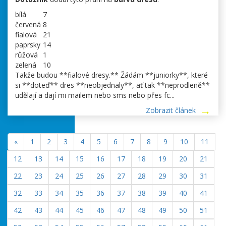
bílá
7
červená
8
fialová
21
paprsky
14
růžová
1
zelená
10
Takže budou **fialové dresy.** Žádám **juniorky**, které
si **doteď** dres **neobjednaly**, ať tak **neprodleně**
udělají a dají mi mailem nebo sms nebo přes fc...
Zobrazit článek
«
1
2
3
4
5
6
7
8
9
10
11
12
13
14
15
16
17
18
19
20
21
22
23
24
25
26
27
28
29
30
31
32
33
34
35
36
37
38
39
40
41
42
43
44
45
46
47
48
49
50
51