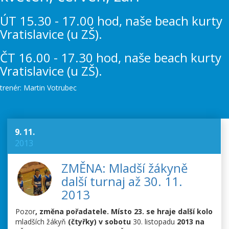
ÚT 15.30 - 17.00 hod, naše beach kurty
Vratislavice (u ZŠ).
ČT 16.00 - 17.30 hod, naše beach kurty
Vratislavice (u ZŠ).
trenér: Martin Votrubec
9. 11.
2013
ZMĚNA: Mladší žákyně
další turnaj až 30. 11.
2013
Pozor
, změna pořadatele. Místo 23. se hraje další kolo
mladších žákyň
(čtyřky) v sobotu
30. listopadu
2013 na