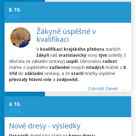
8. 10.
2013
Žákyně úspěšné v
kvalifikaci
V
kvalifikaci krajského přeboru
starších
žákyň
náš
vratislavický
nový
tým
(odešly 3
děvčata ze základní sestavy)
uspěl
. Obrovskou
radost
máme z úspěšného
začlenění
nových
mladých
hráček z
6.
tříd
do
základní
sestavy, a že
starší
hráčky úspěšně
převzaly hlavní role
a
zodpověd
...
Zobrazit článek
4. 10.
2013
Nové dresy - výsledky
Dotazník
dodal tyto přání na
barvu dresu
: