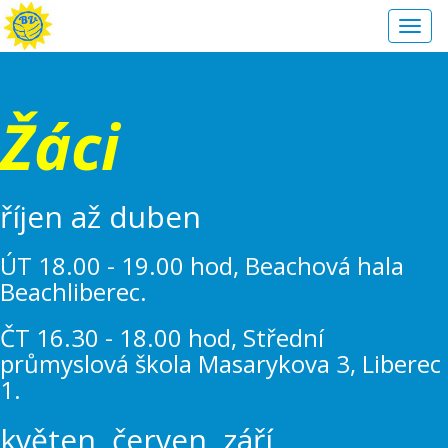
Toggl
navig
Žáci
říjen až duben
ÚT 18.00 - 19.00 hod, Beachová hala
Beachliberec.
ČT 16.30 - 18.00 hod, Střední
průmyslová škola Masarykova 3, Liberec
1.
květen, červen, září