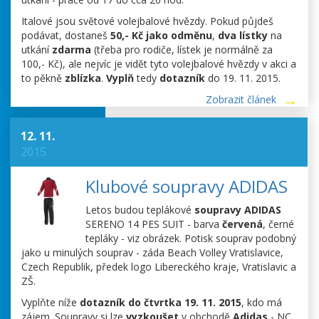
Italové jsou světové volejbalové hvězdy. Pokud půjdeš
podávat, dostaneš
50,- Kč jako odměnu
,
dva lístky
na
utkání
zdarma
(třeba pro rodiče, lístek je normálně za
100,- Kč), ale nejvíc je vidět tyto volejbalové hvězdy v akci a
to pěkně
zblízka
.
Vyplň
tedy
dotazník
do 19. 11. 2015.
Zobrazit článek
12. 11.
2015
Klubové soupravy ADIDAS
Letos budou teplákové
soupravy ADIDAS
SERENO 14 PES SUIT - barva
červená
, černé
tepláky - viz obrázek. Potisk souprav podobný
jako u minulých souprav - záda Beach Volley Vratislavice,
Czech Republik, předek logo Libereckého kraje, Vratislavic a
ZŠ.
Vyplňte níže
dotazník do čtvrtka 19. 11. 2015
, kdo má
zájem. Soupravy si lze
vyzkoušet
v obchodě
Adidas
- NC