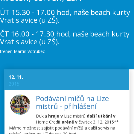
ÚT 15.30 - 17.00 hod, naše beach kurty
Vratislavice (u ZŠ).
ČT 16.00 - 17.30 hod, naše beach kurty
Vratislavice (u ZŠ).
trenér: Martin Votrubec
12. 11.
2015
Podávání míčů na Lize
mistrů - přihlášení
Dukla
hraje v
Lize mistrů
další utkání v
Home Credit
aréně v
čtvrtek 3. 12. 2015**.
Máme možnost zajistit podávání míčů a další servis na
utkání - práce od 17 do cca 20 hod.