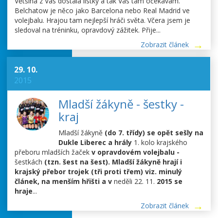
Většina z Vás dostala lístky a tak Vás tam očekávám.
Belchatow je něco jako Barcelona nebo Real Madrid ve
volejbalu. Hrajou tam nejlepší hráči světa. Včera jsem je
sledoval na tréninku, opravdový zážitek. Přije...
Zobrazit článek
29. 10.
2015
Mladší žákyně - šestky -
kraj
Mladší žákyně
(do 7. třídy) se opět sešly na
Dukle Liberec a hrály
1. kolo krajského
přeboru mladších žaček
v opravdovém volejbalu -
šestkách
(tzn. šest na šest). Mladší žákyně hrají i
krajský přebor trojek (tři proti třem) viz. minulý
článek, na menším hřišti a v
neděli 22. 11.
2015 se
hraje
...
Zobrazit článek