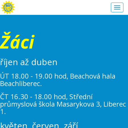
Toggl
navig
Žáci
říjen až duben
ÚT 18.00 - 19.00 hod, Beachová hala
Beachliberec.
ČT 16.30 - 18.00 hod, Střední
průmyslová škola Masarykova 3, Liberec
1.
květen, červen, září