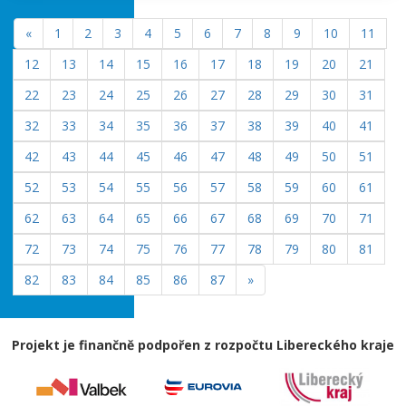
«
1
2
3
4
5
6
7
8
9
10
11
12
13
14
15
16
17
18
19
20
21
22
23
24
25
26
27
28
29
30
31
32
33
34
35
36
37
38
39
40
41
42
43
44
45
46
47
48
49
50
51
52
53
54
55
56
57
58
59
60
61
62
63
64
65
66
67
68
69
70
71
72
73
74
75
76
77
78
79
80
81
82
83
84
85
86
87
»
Projekt je finančně podpořen z rozpočtu Libereckého kraje