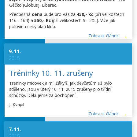
Géčko (Globus), Liberec.
Předběžná
cena
bude pro Vás za
450,- Kč
(při velikostech
116 - 164) a
550,- Kč
(při velikostech S - 2XL). Více jak
polovinu ceny platí klub.
Zobrazit článek
9. 11.
2015
Tréninky 10. 11. zrušeny
Tréninky míčovek a ml. žákyň, jak děvčatům už bylo
sděleno, jsou v úterý 10. 11. 2015 zrušeny pro třídní
schůzky. Děkujeme za pochopení.
J. Kvapil
Zobrazit článek
7. 11.
2015