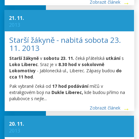
Zobrazit článek
21. 11.
2013
Starší žákyně - nabitá sobota 23.
11. 2013
Starší žákyně
v
sobotu 23. 11.
čeká přátelská
utkání
s
Loko Liberec
. Sraz je v
8.30 hod v sokolovně
Lokomotivy
- Jablonecká ul., Liberec. Zápasy budou
do
cca 11 hod
.
Pak vybrané čeká od
17 hod
podávání
míčů v
extraligovém boji na
Dukle Liberec,
kde budou přímo na
palubovce s nejle...
Zobrazit článek
20. 11.
2013