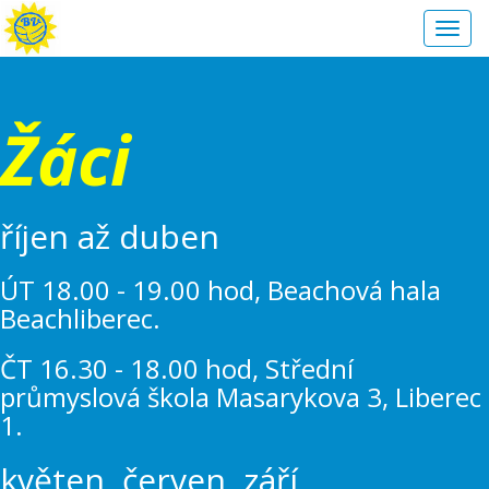
Toggl
navig
Žáci
říjen až duben
ÚT 18.00 - 19.00 hod, Beachová hala
Beachliberec.
ČT 16.30 - 18.00 hod, Střední
průmyslová škola Masarykova 3, Liberec
1.
květen, červen, září