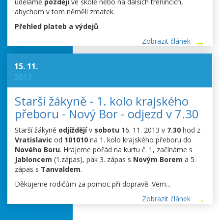
uděláme
později
ve škole nebo na dalších trénincích,
abychom v tom něměli zmatek.
Přehled plateb a výdejů
Zobrazit článek
15. 11.
2013
Starší žákyně - 1. kolo krajského
přeboru - Nový Bor - odjezd v 7.30
Starší žákyně
odjíždějí
v
sobotu
16. 11. 2013 v
7.30
hod z
Vratislavic
od
101010
na 1. kolo krajského přeboru do
Nového Boru
. Hrajeme pořád na kurtu č. 1, začínáme s
Jabloncem
(1.zápas), pak 3. zápas s
Novým Borem
a 5.
zápas s
Tanvaldem
.
Děkujeme rodičům za pomoc při dopravě. Vem...
Zobrazit článek