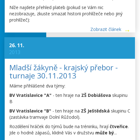
Níže najdete přehled plateb (pokud se Vám nic
nezobrazuje, zkuste smazat historii prohlížeče nebo jiný
prohlížeč):
Zobrazit článek
26. 11.
2013
Mladší žákyně - krajský přebor -
turnaje 30.11.2013
Máme přihlášené dva týmy:
BV Vratislavice "A"
- ten hraje na
ZŠ Dobiášova
skupinu
B
BV Vratislavice "B"
- ten hraje na
ZŠ Ještědská
skupinu C
(zastávka tramvaje Dolní Růžodol).
Rozdělení hráček do týmů bude na tréninku, hrají
čtveřice
.
Jde o hodně zápasů, klidně Vás v družstvu
může bý
...