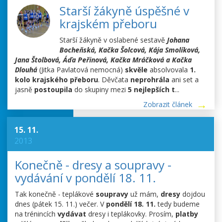
Starší žákyně úspěšné v
krajském přeboru
Starší žákyně v oslabené sestavě
Johana
Bocheňská, Kačka Šolcová, Kája Smolíková,
Jana Štolbová, Áďa Peřinová, Kačka Mráčková a Kačka
Dlouhá
(Jitka Pavlatová nemocná)
skvěle
absolvovala
1.
kolo krajského přeboru
. Děvčata
neprohrála
ani set a
jasně
postoupila
do skupiny mezi
5 nejlepších t
...
Zobrazit článek
15. 11.
2013
Konečně - dresy a soupravy -
vydávání v pondělí 18. 11.
Tak konečně - teplákové
soupravy
už mám,
dresy
dojdou
dnes (pátek 15. 11.) večer. V
pondělí 18. 11.
tedy budeme
na trénincích
vydávat
dresy i teplákovky. Prosím,
platby