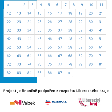
«
1
2
3
4
5
6
7
8
9
10
11
12
13
14
15
16
17
18
19
20
21
22
23
24
25
26
27
28
29
30
31
32
33
34
35
36
37
38
39
40
41
42
43
44
45
46
47
48
49
50
51
52
53
54
55
56
57
58
59
60
61
62
63
64
65
66
67
68
69
70
71
72
73
74
75
76
77
78
79
80
81
82
83
84
85
86
87
»
Projekt je finančně podpořen z rozpočtu Libereckého kraje