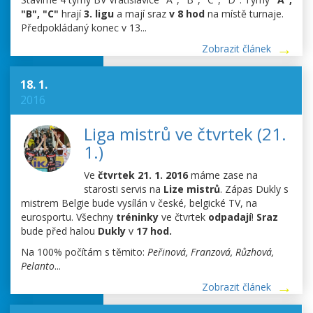
"B", "C"
hrají
3. ligu
a mají sraz
v 8 hod
na místě turnaje.
Předpokládaný konec v 13...
Zobrazit článek
18. 1.
2016
Liga mistrů ve čtvrtek (21.
1.)
Ve
čtvrtek 21. 1. 2016
máme zase na
starosti servis na
Lize mistrů
. Zápas Dukly s
mistrem Belgie bude vysílán v české, belgické TV, na
eurosportu. Všechny
tréninky
ve čtvrtek
odpadají
!
Sraz
bude před halou
Dukly
v
17 hod.
Na 100% počítám s těmito:
Peřinová, Franzová, Růzhová,
Pelanto
...
Zobrazit článek