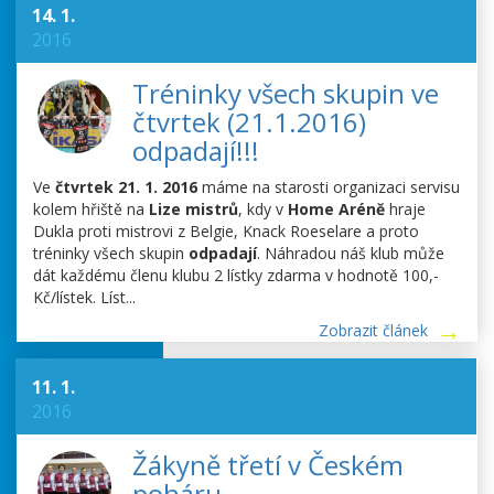
14. 1.
2016
Tréninky všech skupin ve
čtvrtek (21.1.2016)
odpadají!!!
Ve
čtvrtek 21. 1. 2016
máme na starosti organizaci servisu
kolem hřiště na
Lize mistrů
, kdy v
Home Aréně
hraje
Dukla proti mistrovi z Belgie, Knack Roeselare a proto
tréninky všech skupin
odpadají
. Náhradou náš klub může
dát každému členu klubu 2 lístky zdarma v hodnotě 100,-
Kč/lístek. Líst...
Zobrazit článek
11. 1.
2016
Žákyně třetí v Českém
poháru