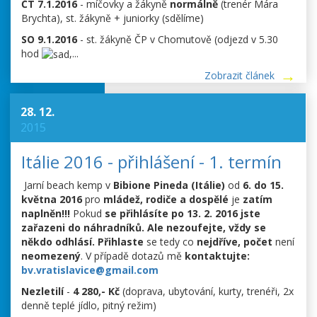
ČT 7.1.2016
- míčovky a žákyně
normálně
(trenér Mára
Brychta), st. žákyně + juniorky (sdělíme)
SO 9.1.2016
- st. žákyně ČP v Chomutově (odjezd v 5.30
hod
,...
Zobrazit článek
28. 12.
2015
Itálie 2016 - přihlášení - 1. termín
Jarní beach kemp v
Bibione Pineda (Itálie)
od
6. do 15.
května 2016
pro
mládež, rodiče a dospělé
je
zatím
naplněn!!!
Pokud
se přihlásíte po 13. 2. 2016
jste
zařazeni do náhradníků.
Ale nezoufejte, vždy se
někdo odhlásí.
Přihlaste
se tedy co
nejdříve, počet
není
neomezený
. V případě dotazů mě
kontaktujte:
bv.vratislavice@gmail.com
Nezletilí
-
4 280,- Kč
(doprava, ubytování, kurty, trenéři, 2x
denně teplé jídlo, pitný režim)