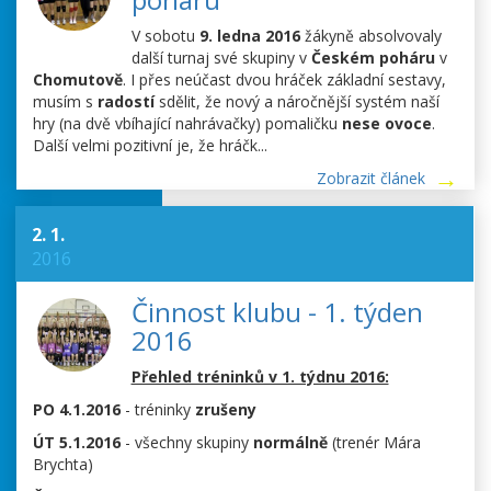
V sobotu
9. ledna 2016
žákyně absolvovaly
další turnaj své skupiny v
Českém
poháru
v
Chomutově
. I přes neúčast dvou hráček základní sestavy,
musím s
radostí
sdělit, že nový a náročnější systém naší
hry (na dvě vbíhající nahrávačky) pomaličku
nese ovoce
.
Další velmi pozitivní je, že hráčk...
Zobrazit článek
2. 1.
2016
Činnost klubu - 1. týden
2016
Přehled tréninků v 1. týdnu 2016:
PO 4.1.2016
- tréninky
zrušeny
ÚT 5.1.2016
- všechny skupiny
normálně
(trenér Mára
Brychta)