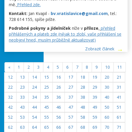
mě.
Přehled zde.
Kontakt:
Jan Kvapil -
bv.vratislavice@gmail.com
, tel.:
728 614 155, spíše pište.
Podrobné pokyny a jídelníček
níže v
příloze
,
přehled
přihlášených a plateb zde (nějak to zlobí, vaše přihlášení se
neobjeví hned, musím průběžně aktualizovat)
Zobrazit článek
«
1
2
3
4
5
6
7
8
9
10
11
12
13
14
15
16
17
18
19
20
21
22
23
24
25
26
27
28
29
30
31
32
33
34
35
36
37
38
39
40
41
42
43
44
45
46
47
48
49
50
51
52
53
54
55
56
57
58
59
60
61
62
63
64
65
66
67
68
69
70
71