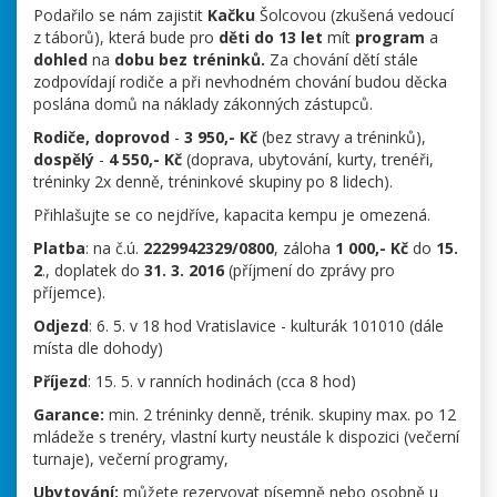
Podařilo se nám zajistit
Kačku
Šolcovou (zkušená vedoucí
z táborů), která bude pro
děti do 13 let
mít
program
a
dohled
na
dobu bez tréninků.
Za chování dětí stále
zodpovídají rodiče a při nevhodném chování budou děcka
poslána domů na náklady zákonných zástupců.
Rodiče, doprovod
-
3 950,- Kč
(bez stravy a tréninků),
dospělý
-
4 550,- Kč
(doprava, ubytování, kurty, trenéři,
tréninky 2x denně, tréninkové skupiny po 8 lidech).
Přihlašujte se co nejdříve, kapacita kempu je omezená.
Platba
: na č.ú.
2229942329/0800
, záloha
1 000,- Kč
do
15.
2
., doplatek do
31. 3. 2016
(příjmení do zprávy pro
příjemce).
Odjezd
: 6. 5. v 18 hod Vratislavice - kulturák 101010 (dále
místa dle dohody)
Příjezd
: 15. 5. v ranních hodinách (cca 8 hod)
Garance:
min. 2 tréninky denně, trénik. skupiny max. po 12
mládeže s trenéry, vlastní kurty neustále k dispozici (večerní
turnaje), večerní programy,
Ubytování:
můžete rezervovat písemně nebo osobně u