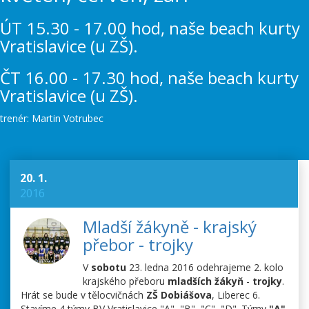
ÚT 15.30 - 17.00 hod, naše beach kurty
Vratislavice (u ZŠ).
ČT 16.00 - 17.30 hod, naše beach kurty
Vratislavice (u ZŠ).
trenér: Martin Votrubec
20. 1.
2016
Mladší žákyně - krajský
přebor - trojky
V
sobotu
23. ledna 2016 odehrajeme 2. kolo
krajského přeboru
mladších žákyň
-
trojky
.
Hrát se bude v tělocvičnách
ZŠ Dobiášova
, Liberec 6.
Stavíme 4 týmy BV Vratislavice "A", "B", "C", "D". Týmy
"A",