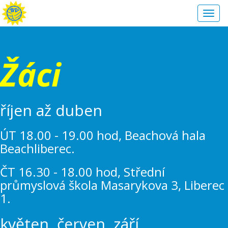
Toggl
navig
Žáci
říjen až duben
ÚT 18.00 - 19.00 hod, Beachová hala
Beachliberec.
ČT 16.30 - 18.00 hod, Střední
průmyslová škola Masarykova 3, Liberec
1.
květen, červen, září