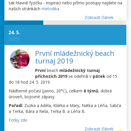
tak hlavně fyzičku - inspiraci nebo přímo postupy najdete na
našich stránkách
metodika
Zobrazit článek
24. 5.
2019
První mládežnický beach
turnaj 2019
První
beach
mládežnický turnaj
příchozích 2019
se odehrál v
pátek
od 15
do 18 hod 24. 5. 2019.
Nádherné počasí (jasno, 20°C), celkem
6 týmů
, dobrá
úroveň, bojovné zápasy.
Pořadí
: Zuzka a Adéla, Klárka a Mary, Natka a Léňa, Sabča
a Terka, Bára a Nela, Terka B. a Léňa B.
Fotky zde
Zobrazit článek