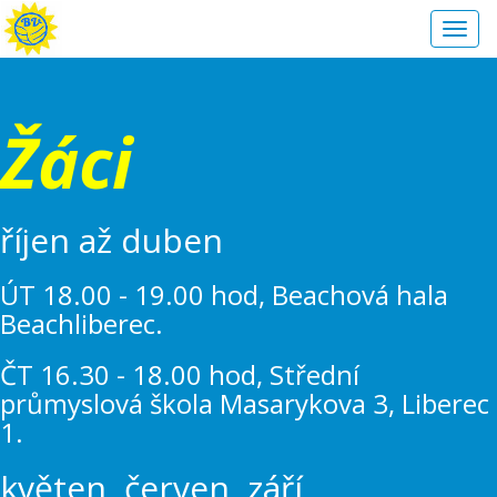
Toggl
navig
Žáci
říjen až duben
ÚT 18.00 - 19.00 hod, Beachová hala
Beachliberec.
ČT 16.30 - 18.00 hod, Střední
průmyslová škola Masarykova 3, Liberec
1.
květen, červen, září