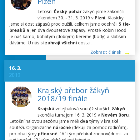
Plzeň
Letošní
Český pohár
žákyň jsme zakončili
víkendem 30. - 31. 3. 2019 v
Plzni
. Klasicky
jsme si dost zápasů prodloužili, celkem jsme odehráli
5 tie-
breaků
a jen dva dvousetové zápasy. Prostě Robin Hood
je náš kámo, bohatým (dobrým) bereme (body) a slabším
dáváme. U nás si
zahrají všichni
dosta...
Zobrazit článek
16. 3.
2019
Krajský přebor žákyň
2018/19 finále
Krajská
volejbalová soutěž starších
žákyň
skončila turnajem 16. 3. 2019 v
Novém Boru
.
Letošní halovou sezónu jsme měli
dva
týmy v krajské
soutěži. Organizačně
náročné
(děkuji za pomoc rodičům),
pro oba týmy
přínosné
. "A" tým přebíral zodpovědnost za
své konání, "B" tým získával potřebné p...