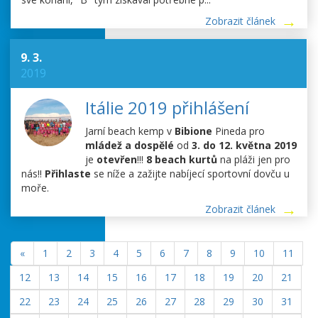
Zobrazit článek
9. 3.
2019
Itálie 2019 přihlášení
Jarní beach kemp v
Bibione
Pineda pro
mládež a dospělé
od
3. do 12. května 2019
je
otevřen
!!!
8 beach kurtů
na pláži jen pro
nás!!
Přihlaste
se níže a zažijte nabíjecí sportovní dovču u
moře.
Zobrazit článek
«
1
2
3
4
5
6
7
8
9
10
11
12
13
14
15
16
17
18
19
20
21
22
23
24
25
26
27
28
29
30
31