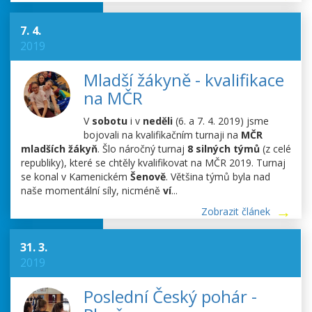
7. 4.
2019
Mladší žákyně - kvalifikace
na MČR
V
sobotu
i v
neděli
(6. a 7. 4. 2019) jsme
bojovali na kvalifikačním turnaji na
MČR
mladších žákyň
. Šlo náročný turnaj
8 silných týmů
(z celé
republiky), které se chtěly kvalifikovat na MČR 2019. Turnaj
se konal v Kamenickém
Šenově
. Většina týmů byla nad
naše momentální síly, nicméně
ví
...
Zobrazit článek
31. 3.
2019
Poslední Český pohár -