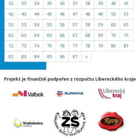
32
33
34
35
36
37
38
39
40
41
42
43
44
45
46
47
48
49
50
51
52
53
54
55
56
57
58
59
60
61
62
63
64
65
66
67
68
69
70
71
72
73
74
75
76
77
78
79
80
81
82
83
84
85
86
87
»
Projekt je finančně podpořen z rozpočtu Libereckého kraje