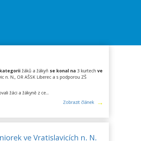
 kategorii
žáků a žákyň
se konal na
3 kurtech
ve
avic n. N., OR AŠSK Liberec a s podporou ZŠ
vali žáci a žákyně z ce...
Zobrazit článek
iorek ve Vratislavicích n. N.