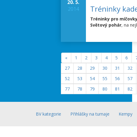
20. 5.
Tréninky kade
2014
Tréninky pro míčovk
Světový pohár
, na ne
«
1
2
3
4
5
6
27
28
29
30
31
32
52
53
54
55
56
57
77
78
79
80
81
82
BV kategorie
Přihlášky na turnaje
Kempy