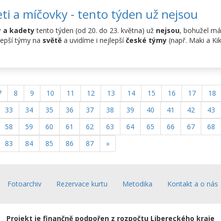
ti a míčovky - tento týden už nejsou
y a kadety
tento týden (od 20. do 23. května) už
nejsou
, bohužel m
jlepší týmy na
světě
a uvidíme i nejlepší
české týmy
(např. Maki a Kiki
7
8
9
10
11
12
13
14
15
16
17
18
33
34
35
36
37
38
39
40
41
42
43
58
59
60
61
62
63
64
65
66
67
68
83
84
85
86
87
»
Fotoarchiv
Rezervace kurtu
Metodika
Kontakt a o nás
Projekt je finančně podpořen z rozpočtu Libereckého kraje