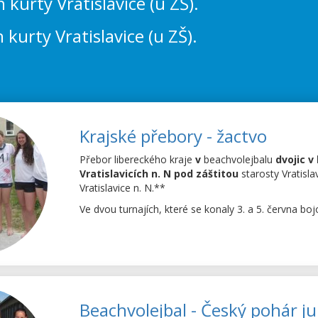
kurty Vratislavice (u ZŠ).
kurty Vratislavice (u ZŠ).
Krajské přebory - žactvo
Přebor libereckého kraje
v
beachvolejbalu
dvojic v
Vratislavicích n. N pod záštitou
starosty Vratisl
Vratislavice n. N.**
Ve dvou turnajích, které se konaly 3. a 5. června bojo
Beachvolejbal - Český pohár jun