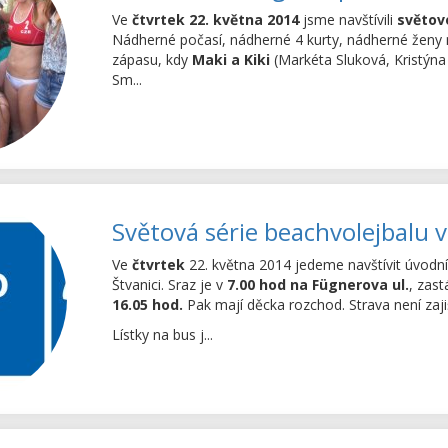
Ve
čtvrtek 22. května 2014
jsme navštívili
světovo
Nádherné počasí, nádherné 4 kurty, nádherné ženy n
zápasu, kdy
Maki a Kiki
(Markéta Sluková, Kristýna
Sm...
Světová série beachvolejbalu v
Ve
čtvrtek
22. května 2014 jedeme navštívit úvodn
Štvanici. Sraz je v
7.00 hod na Fügnerova ul.
, zas
16.05 hod.
Pak mají děcka rozchod. Strava není zaji
Lístky na bus j...