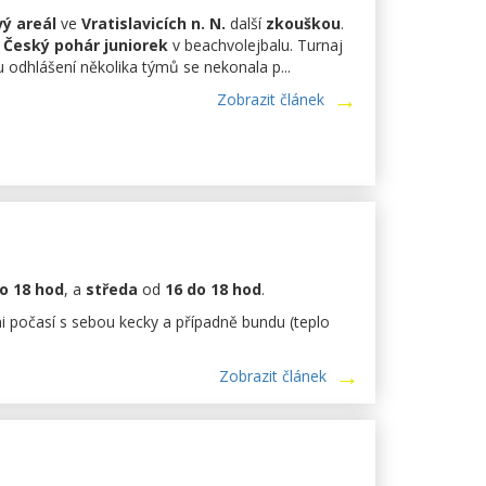
vý
areál
ve
Vratislavicích n. N.
další
zkouškou
.
Český
pohár
juniorek
v beachvolejbalu. Turnaj
 odhlášení několika týmů se nekonala p...
Zobrazit článek
o 18 hod
, a
středa
od
16 do 18 hod
.
zni počasí s sebou kecky a případně bundu (teplo
Zobrazit článek