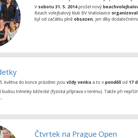
V
sobotu 31. 5. 2014
prošel nový
beachvolejbalo
Beach volejbalový klub BV Vratislavice
organizoval
byl od začátku plně
obsazen
, jen díky dodatečnému
detky
5. května do konce prázdnin jsou
vždy venku
a to v
pondělí
od
17 d
sí budou tréninky běžecké (fyzická příprava v terénu). Takže při nepří
..
Čtvrtek na Prague Open