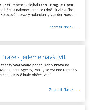
u sérii
v beachvolejbalu
žen
-
Prague Open
.
a hřišti a nakonec jsme se i dočkali vítězného
 Kolocová) porazily holanďanky Van der Hoeven,
Zobrazit článek
 Praze - jedeme navštívit
í zápasy
Světového
poháru žen v
Praze
na
távka Student Agency, zpátky se vrátíme tamtéž v
štěna, v místě bude občerstvení.
Zobrazit článek