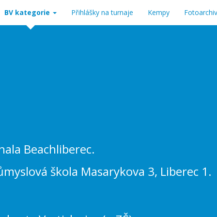
BV kategorie
Přihlášky na turnaje
Kempy
Fotoarchi
hala Beachliberec.
ůmyslová škola Masarykova 3, Liberec 1.