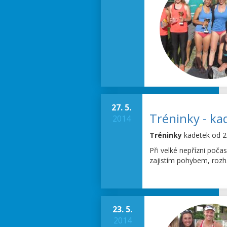
27. 5.
Tréninky - ka
2014
Tréninky
kadetek od 2
Při velké nepřízni poča
zajistím pohybem, rozh.
23. 5.
2014