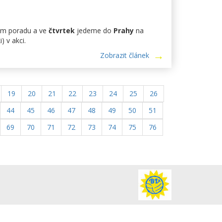
ám poradu a ve
čtvrtek
jedeme do
Prahy
na
) v akci.
Zobrazit článek
19
20
21
22
23
24
25
26
44
45
46
47
48
49
50
51
69
70
71
72
73
74
75
76