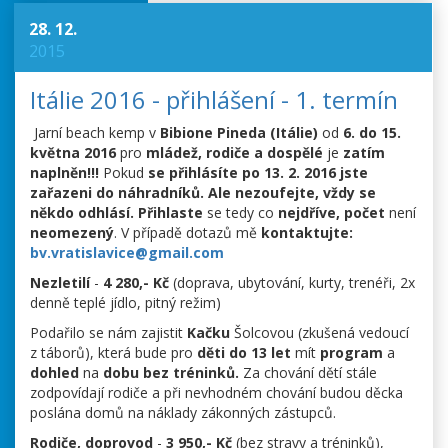
28. 12.
2015
Itálie 2016 - přihlášení - 1. termín
Jarní beach kemp v
Bibione Pineda (Itálie)
od
6. do 15.
května 2016
pro
mládež, rodiče a dospělé
je
zatím
naplněn!!!
Pokud
se přihlásíte po 13. 2. 2016
jste
zařazeni do náhradníků.
Ale nezoufejte, vždy se
někdo odhlásí.
Přihlaste
se tedy co
nejdříve, počet
není
neomezený
. V případě dotazů mě
kontaktujte:
bv.vratislavice@gmail.com
Nezletilí
-
4 280,- Kč
(doprava, ubytování, kurty, trenéři, 2x
denně teplé jídlo, pitný režim)
Podařilo se nám zajistit
Kačku
Šolcovou (zkušená vedoucí
z táborů), která bude pro
děti do 13 let
mít
program
a
dohled
na
dobu bez tréninků.
Za chování dětí stále
zodpovídají rodiče a při nevhodném chování budou děcka
poslána domů na náklady zákonných zástupců.
Rodiče, doprovod
-
3 950,- Kč
(bez stravy a tréninků),