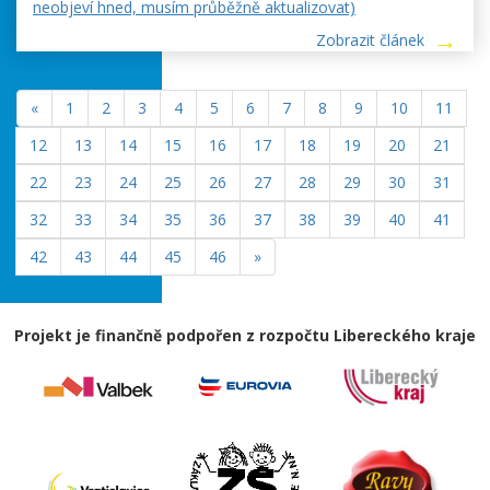
neobjeví hned, musím průběžně aktualizovat)
Zobrazit článek
«
1
2
3
4
5
6
7
8
9
10
11
12
13
14
15
16
17
18
19
20
21
22
23
24
25
26
27
28
29
30
31
32
33
34
35
36
37
38
39
40
41
42
43
44
45
46
»
Projekt je finančně podpořen z rozpočtu Libereckého kraje