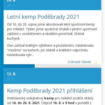
20. 8.
2021
Letní kemp Poděbrady 2021
Od 16. do 20. srpna jsme absolvovali letní sportovní kemp
pro mládež. Týden jsme společně strávili v plném sportovní
zatížení v osvědčeném a skvělém prostředí. Včetně
kuchyně.
Den začínal krátkým výběhem a protažením, následovala
"mučírna" na kurtech, po obědě a krátkém odpočinku
následovala vytr...
Zobrazit článek
12. 8.
2021
Kemp Poděbrady 2021 přihlášení
Vratislavický volejbalový
kemp
pro mládež (rodiče vítáni)
od
16. do 20. 8. 2021
. Odjezd
16. 8. v 9 hod
v pondělí z