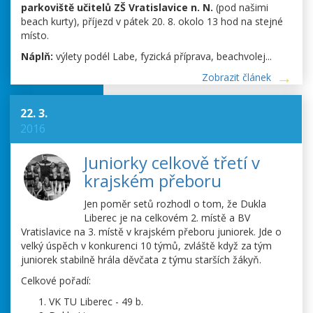
parkoviště učitelů ZŠ Vratislavice n. N.
(pod našimi
beach kurty), příjezd v pátek 20. 8. okolo 13 hod na stejné
místo.
Náplň:
výlety podél Labe, fyzická příprava, beachvolej...
Zobrazit článek
22. 3.
2016
Juniorky celkově třetí v
krajském přeboru
Jen poměr setů rozhodl o tom, že Dukla
Liberec je na celkovém 2. místě a BV
Vratislavice na 3. místě v krajském přeboru juniorek. Jde o
velký úspěch v konkurenci 10 týmů, zvláště když za tým
juniorek stabilně hrála děvčata z týmu starších žákyň.
Celkové pořadí:
VK TU Liberec - 49 b.