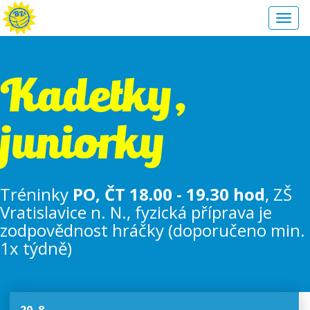
Toggl
navig
Kadetky,
juniorky
Tréninky
PO, ČT 18.00 - 19.30 hod
, ZŠ
Vratislavice n. N., fyzická příprava je
zodpovědnost hráčky (doporučeno min.
1x týdně)