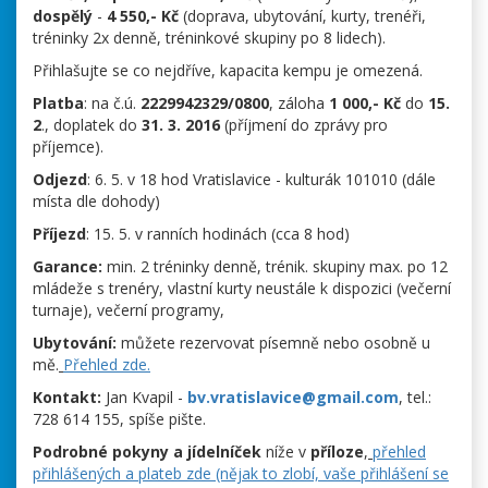
dospělý
-
4 550,- Kč
(doprava, ubytování, kurty, trenéři,
tréninky 2x denně, tréninkové skupiny po 8 lidech).
Přihlašujte se co nejdříve, kapacita kempu je omezená.
Platba
: na č.ú.
2229942329/0800
, záloha
1 000,- Kč
do
15.
2
., doplatek do
31. 3. 2016
(příjmení do zprávy pro
příjemce).
Odjezd
: 6. 5. v 18 hod Vratislavice - kulturák 101010 (dále
místa dle dohody)
Příjezd
: 15. 5. v ranních hodinách (cca 8 hod)
Garance:
min. 2 tréninky denně, trénik. skupiny max. po 12
mládeže s trenéry, vlastní kurty neustále k dispozici (večerní
turnaje), večerní programy,
Ubytování:
můžete rezervovat písemně nebo osobně u
mě.
Přehled zde.
Kontakt:
Jan Kvapil -
bv.vratislavice@gmail.com
, tel.:
728 614 155, spíše pište.
Podrobné pokyny a jídelníček
níže v
příloze
,
přehled
přihlášených a plateb zde (nějak to zlobí, vaše přihlášení se