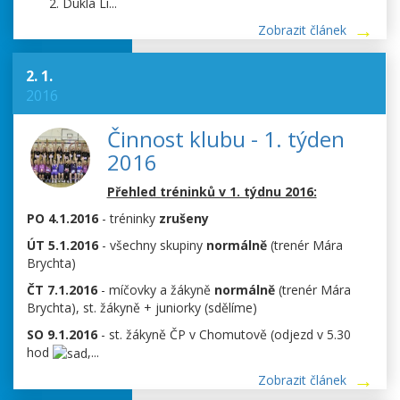
Dukla Li...
Zobrazit článek
2. 1.
2016
Činnost klubu - 1. týden
2016
Přehled tréninků v 1. týdnu 2016:
PO 4.1.2016
- tréninky
zrušeny
ÚT 5.1.2016
- všechny skupiny
normálně
(trenér Mára
Brychta)
ČT 7.1.2016
- míčovky a žákyně
normálně
(trenér Mára
Brychta), st. žákyně + juniorky (sdělíme)
SO 9.1.2016
- st. žákyně ČP v Chomutově (odjezd v 5.30
hod
,...
Zobrazit článek