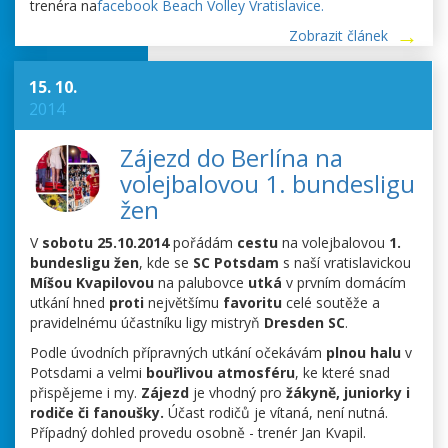
trenéra na
facebook Beach Volley Vratislavice.
Zobrazit článek
15. 10.
2014
Zájezd do Berlína na
volejbalovou 1. bundesligu
žen
V
sobotu 25.10.2014
pořádám
cestu
na volejbalovou
1.
bundesligu žen
, kde se
SC Potsdam
s naší vratislavickou
Míšou Kvapilovou
na palubovce
utká
v prvním domácím
utkání hned
proti
největšímu
favoritu
celé soutěže a
pravidelnému účastníku ligy mistryň
Dresden SC
.
Podle úvodních přípravných utkání očekávám
plnou halu
v
Potsdami a velmi
bouřlivou atmosféru
, ke které snad
přispějeme i my.
Zájezd
je vhodný pro
žákyně, juniorky i
rodiče či fanoušky.
Účast rodičů je vítaná, není nutná.
Případný dohled provedu osobně - trenér Jan Kvapil.