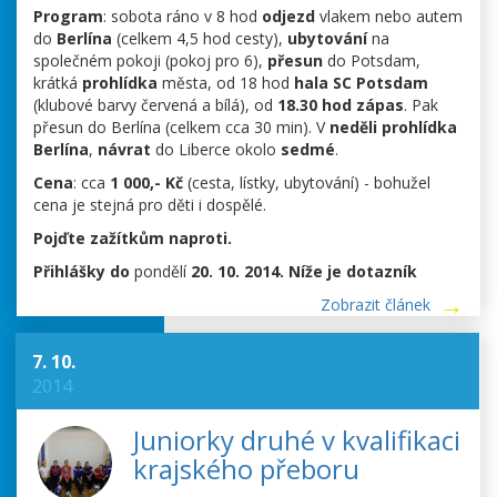
Program
: sobota ráno v 8 hod
odjezd
vlakem nebo autem
do
Berlína
(celkem 4,5 hod cesty),
ubytování
na
společném pokoji (pokoj pro 6),
přesun
do Potsdam,
krátká
prohlídka
města, od 18 hod
hala SC Potsdam
(klubové barvy červená a bílá), od
18.30 hod zápas
. Pak
přesun do Berlína (celkem cca 30 min). V
neděli prohlídka
Berlína
,
návrat
do Liberce okolo
sedmé
.
Cena
: cca
1 000,- Kč
(cesta, lístky, ubytování) - bohužel
cena je stejná pro děti i dospělé.
Pojďte zažítkům naproti.
Přihlášky do
pondělí
20. 10. 2014. Níže je dotazník
Zobrazit článek
7. 10.
2014
Juniorky druhé v kvalifikaci
krajského přeboru