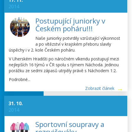
17. 11.
2014
Postupující juniorky v
Českém poháru!!!
Naše juniorky potvrdily vzrůstající výkonnost
a po vítězství v krajském přeboru slavily
úspěchy i v 2. kole Českém poháru.
V Uherském Hradišti po náročném víkendu postupují mezi
nejlepších 16 týmů v ČR spolu s týmem Náchoda. Jedinou
porážku ze sedmi zápasů utrpěly právě s Náchodem 1:2.
Podrobné...
Zobrazit článek
31. 10.
2014
Sportovní soupravy a
rozcvičováky