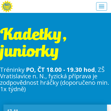
Toggl
navig
Kadetky,
juniorky
Tréninky
PO, ČT 18.00 - 19.30 hod
, ZŠ
Vratislavice n. N., fyzická příprava je
zodpovědnost hráčky (doporučeno min.
1x týdně)