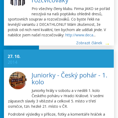
Pro všechny členy klubu. Firma JAKO se pořád
neozývá na naši poptávku ohledně dresů,
sportovních souprav a rozcvičováků. Co byste řekli na
levnější variantu z DECATHLONU? Mám zkušenost, že
potisk od nich není kvalitní, ten bychom ale udělali jinde. V
nabídce jsem našel rozcvičováky:
http://www.deca
...
Zobrazit článek
27. 10.
2014
Juniorky - Český pohár - 1.
kolo
Juniorky hrály v sobotu a v neděli 1. kolo
Českého poháru v Hradci Králové. V sedmi
zápasech slavily 3 vítězství a celkové 5. místo v třetí
osmičce, tzn. hezké 21. místo v ČR.
Podrobné výsledky v příloze, fotky a komentáře hráček a