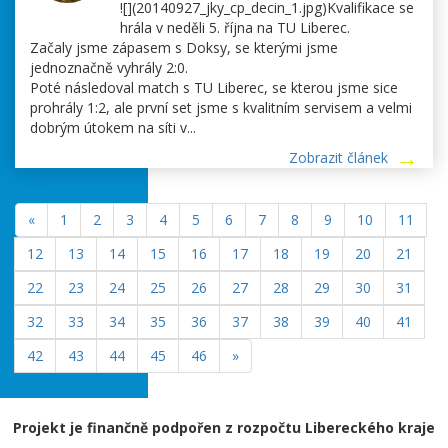
![](20140927_jky_cp_decin_1.jpg)Kvalifikace se
hrála v neděli 5. října na TU Liberec.
Začaly jsme zápasem s Doksy, se kterými jsme
jednoznačně vyhrály 2:0.
Poté následoval match s TU Liberec, se kterou jsme sice
prohrály 1:2, ale první set jsme s kvalitním servisem a velmi
dobrým útokem na síti v...
Zobrazit článek
«
1
2
3
4
5
6
7
8
9
10
11
12
13
14
15
16
17
18
19
20
21
22
23
24
25
26
27
28
29
30
31
32
33
34
35
36
37
38
39
40
41
42
43
44
45
46
»
Projekt je finančně podpořen z rozpočtu Libereckého kraje