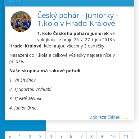
2013
Český pohár - Juniorky -
1.kolo v Hradci Králové
1. kolo Českého poháru juniorek
ve
volejbalu se hraje 26. a 27. října 2013 v
Hradci Králové
, kde hrajou všechny 3 osmičky.
Nasazení do 1.kola a celkové výsledky najdete níže v
příloze.
Naše skupina má takové pořadí:
1. VK Litvínov
2. TJ Spartak Vrchlabí
3. TJ EMĚ Mělník
4. Junior Brno
...
Zobrazit článek
«
1
2
3
4
5
6
7
8
9
10
11