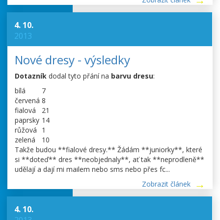
4. 10.
2013
Nové dresy - výsledky
Dotazník
dodal tyto přání na
barvu dresu
:
bílá
7
červená
8
fialová
21
paprsky
14
růžová
1
zelená
10
Takže budou **fialové dresy.** Žádám **juniorky**, které
si **doteď** dres **neobjednaly**, ať tak **neprodleně**
udělají a dají mi mailem nebo sms nebo přes fc...
Zobrazit článek
4. 10.