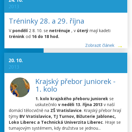
24. 10.
2013
Tréninky 28. a 29. října
V
pondělí
2 8. 10. se
netrénuje
, v
úterý
mají kadeti
trénink
od
16 do 18 hod.
Zobrazit článek
20. 10.
2013
Krajský přebor juniorek -
1. kolo
1.
kolo krajského přeboru juniorek
se
uskutečnilo
v neděli 13. října 2013
v naší
domácí tělocvičně na
ZŠ Vratislavice
. Krajský přebor hrají
týmy
BV Vratislavice, TJ Turnov, Bižuterie Jablonec,
Loko Liberec a Technická Univerzita Liberec
. Hraje se
turnajovým systémem, kdy družstva se jednou...