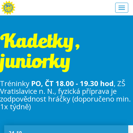
Toggl
navig
Kadetky,
juniorky
Tréninky
PO, ČT 18.00 - 19.30 hod
, ZŠ
Vratislavice n. N., fyzická příprava je
zodpovědnost hráčky (doporučeno min.
1x týdně)