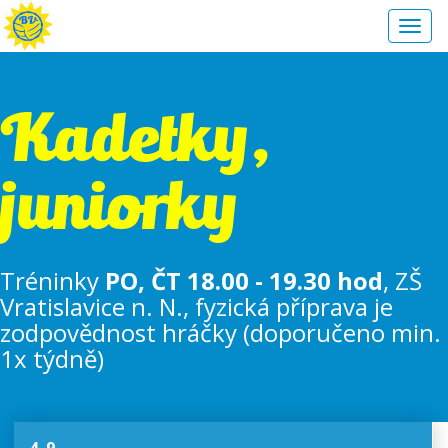
Toggl
navig
Kadetky,
juniorky
Tréninky
PO, ČT 18.00 - 19.30 hod
, ZŠ
Vratislavice n. N., fyzická příprava je
zodpovědnost hráčky (doporučeno min.
1x týdně)