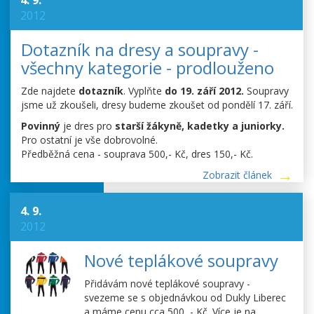
4. 9.
2012
Dotazník na dresy a soupravy -
všechny kategorie - prodlouženo
Zde najdete
dotazník
. Vyplňte
do 19. září 2012.
Soupravy
jsme už zkoušeli, dresy budeme zkoušet od pondělí 17. září.
Povinný
je dres pro
starší žákyně, kadetky a juniorky.
Pro ostatní je vše dobrovolné.
Předběžná cena - souprava 500,- Kč, dres 150,- Kč.
Zobrazit článek
4. 9.
2012
Nové teplákové soupravy
Přidávám nové teplákové soupravy -
svezeme se s objednávkou od Dukly Liberec
a máme cenu cca 500 ,- Kč. Více je na