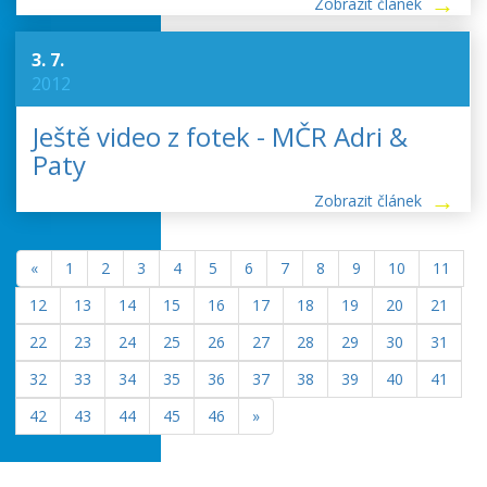
Zobrazit článek
3. 7.
2012
Ještě video z fotek - MČR Adri &
Paty
Zobrazit článek
«
1
2
3
4
5
6
7
8
9
10
11
12
13
14
15
16
17
18
19
20
21
22
23
24
25
26
27
28
29
30
31
32
33
34
35
36
37
38
39
40
41
42
43
44
45
46
»