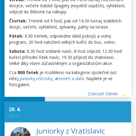
dvojice, večeře Italské špagety (největší úspěch), vyhlášení,
odjezd do Bibione na nákupy.
Čtvrtek:
Trénink od 9 hod, pak od 14.30 turnaj stabilních
dvojic, večeře, vyhlášení, zpívanky, párty na terase.
Pátek:
9.30 trénink, odpoledne úklid pokojů a volný
program, 20 hod naložení velkých kufrů do bus, volno.
Sobota:
6.30 hod snídaně navíc, 8 hod odjezd, 12.30 hod
kuřecí přírodní řízek navíc, 19.30 příjezd do Vratislavic.
Velké díky všem zúčastněným a organizátorům akce.
Cca
800 fotek
je rozděleno na kategorie společné (viz
níže),
juniorky
,
míčovky
, a
trenéři a další
. Najdete je ve
fotogalerii.
Zobrazit článek
29. 4.
2012
Juniorky z Vratislavic