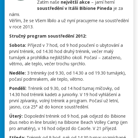
Zatím naše
největší akce
– jarní herní
soustředění v Itálii Bibione Pineda
je za
námi.
Věřím, že se Všem líbilo a už nyní pracujeme na soustředění
v roce 2013.
Stručný program soustředění 2012:
Sobota:
Příjezd v 7 hod, od 9 hod poučení o ubytování a
první trénink, od 14.30 hod druhý trénink, večer malý
turnájek a prohlídka nejbližšího okolí. Počasí – zataženo,
větrno, ale teplo, večer trochu sprchlo.
Neděle:
3 tréninky (od 9.30, od 14.30 a od 19.30 turnájek),
počasí podmrakem, ale teplo, větrno.
Pondělí:
Trénink od 9.30, od 14 hod turnaj míčovky, od
14.30 hod trénink kadeti a juniorky. V 19 hod vyhlášení a
první zpívanky, volný trénink a program. Počasí už letní,
jasno, cca 25° až do konce soustředění.
Úterý:
Dopolední trénink od 9 hod, pak odjezd do Bibione
(bus nebo in-line brusle) na Bibione Beach Volley Camp (jen
pro amatéry), v 16 hod odjezd do Caorle. V 21 příjezd.
Středa:
Trénink od 9 hod, pak od 14.30 turnaj rozmíchané