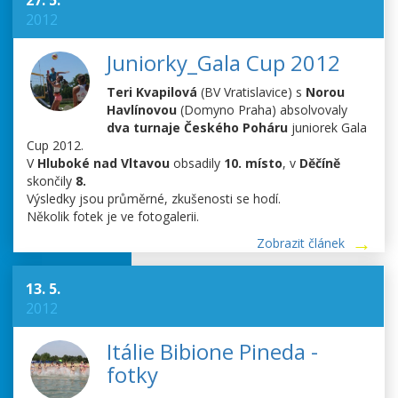
27. 5.
2012
Juniorky_Gala Cup 2012
Teri Kvapilová
(BV Vratislavice) s
Norou
Havlínovou
(Domyno Praha) absolvovaly
dva turnaje Českého Poháru
juniorek Gala
Cup 2012.
V
Hluboké nad Vltavou
obsadily
10. místo
, v
Děčíně
skončily
8.
Výsledky jsou průměrné, zkušenosti se hodí.
Několik fotek je ve fotogalerii.
Zobrazit článek
13. 5.
2012
Itálie Bibione Pineda -
fotky