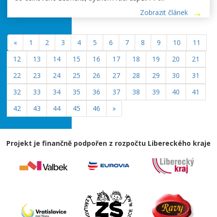
Zobrazit článek
«
1
2
3
4
5
6
7
8
9
10
11
12
13
14
15
16
17
18
19
20
21
22
23
24
25
26
27
28
29
30
31
32
33
34
35
36
37
38
39
40
41
42
43
44
45
46
»
Projekt je finančně podpořen z rozpočtu Libereckého kraje