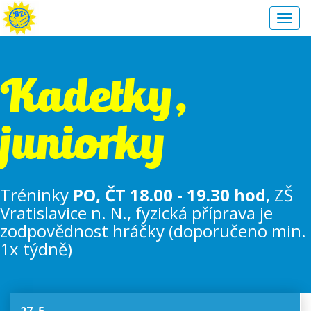
Toggl
navig
Kadetky,
juniorky
Tréninky
PO, ČT 18.00 - 19.30 hod
, ZŠ
Vratislavice n. N., fyzická příprava je
zodpovědnost hráčky (doporučeno min.
1x týdně)