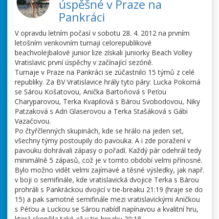
úspěšné v Praze na
Pankráci
V opravdu letním počasí v sobotu 28. 4. 2012 na prvním
letošním venkovním turnaji celorepublikové
beachvolejbalové junior lize získali juniorky Beach Volley
Vratislavic první úspěchy v začínající sezóně.
Turnaje v Praze na Pankráci se zúčastnilo 15 týmů z celé
republiky. Za BV Vratislavice hrály tyto páry: Lucka Pokorná
se Sárou Košatovou, Anička Bartoňová s Peťou
Charyparovou, Terka Kvapilová s Bárou Svobodovou, Niky
Patzaková s Adri Glaserovou a Terka Stašáková s Gábi
Vazačovou.
Po čtyřčlenných skupinách, kde se hrálo na jeden set,
všechny týmy postoupily do pavouka. A i zde poražení v
pavouku dohrávali zápasy o pořadí. Každý pár odehrál tedy
minimálně 5 zápasů, což je v tomto období velmi přínosné.
Bylo možno vidět velmi zajímavé a těsné výsledky, jak např.
v boji o semifinále, kde vratislavická dvojice Terka s Bárou
prohráli s Pankráckou dvojicí v tie-breaku 21:19 (hraje se do
15) a pak samotné semifinále mezi vratislavickými Aničkou
s Péťou a Luckou se Sárou nabídl napínavou a kvalitní hru,
která skončila také až v tie-breaku 20:18.