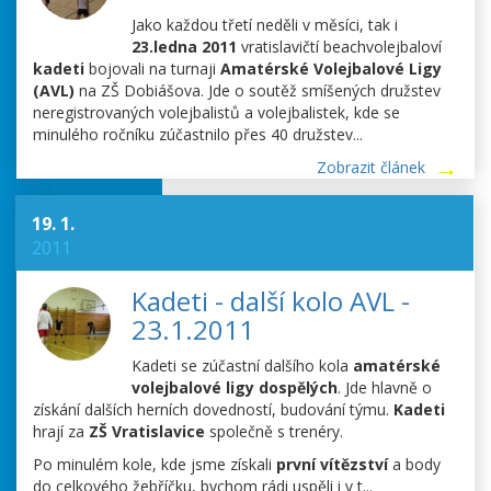
Jako každou třetí neděli v měsíci, tak i
23.ledna 2011
vratislavičtí beachvolejbaloví
kadeti
bojovali na turnaji
Amatérské Volejbalové Ligy
(AVL)
na ZŠ Dobiášova. Jde o soutěž smíšených družstev
neregistrovaných volejbalistů a volejbalistek, kde se
minulého ročníku zúčastnilo přes 40 družstev...
Zobrazit článek
19. 1.
2011
Kadeti - další kolo AVL -
23.1.2011
Kadeti se zúčastní dalšího kola
amatérské
volejbalové ligy dospělých
. Jde hlavně o
získání dalších herních dovedností, budování týmu.
Kadeti
hrají za
ZŠ Vratislavice
společně s trenéry.
Po minulém kole, kde jsme získali
první vítězství
a body
do celkového žebříčku, bychom rádi uspěli i v t...