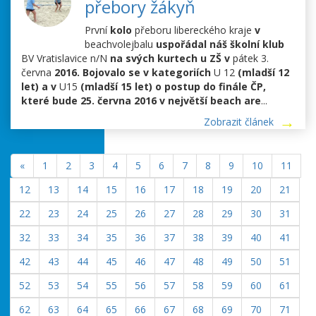
přebory žákyň
První
kolo
přeboru libereckého kraje
v
beachvolejbalu
uspořádal náš školní klub
BV Vratislavice n/N
na svých kurtech u ZŠ v
pátek 3.
června
2016. Bojovalo se v kategoriích
U 12
(mladší 12
let) a v
U15
(mladší 15 let) o postup do finále ČP,
které bude 25. června 2016 v největší beach are
...
Zobrazit článek
«
1
2
3
4
5
6
7
8
9
10
11
12
13
14
15
16
17
18
19
20
21
22
23
24
25
26
27
28
29
30
31
32
33
34
35
36
37
38
39
40
41
42
43
44
45
46
47
48
49
50
51
52
53
54
55
56
57
58
59
60
61
62
63
64
65
66
67
68
69
70
71