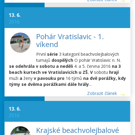
13. 6.
2016
Pohár Vratislavic - 1.
víkend
První
série
3 kategorií beachvolejbalových
turnajů
dospělých
O pohár Vratislavic n. N.
se odehrála v sobotu a neděli
4. a 5. června 2016
na 3
beach kurtech ve Vratislavicích u ZŠ. V
sobotu
hrají
muži
a
ženy
v pavouku pro
16 týmů
na dvě porážky, kdy
týmy se dvěma porážkami dále hrály
...
Zobrazit článek
13. 6.
2016
Krajské beachvolejbalové