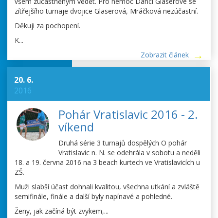
všem zúčastněným vědět. Pro nemoc Danči Glaserové se
zítřejšího turnaje dvojice Glaserová, Mráčková nezúčastní.
Děkuji za pochopení.
K...
Zobrazit článek
20. 6.
2016
Pohár Vratislavic 2016 - 2.
víkend
Druhá série 3 turnajů dospělých O pohár
Vratislavic n. N. se odehrála v sobotu a neděli
18. a 19. června 2016 na 3 beach kurtech ve Vratislavicích u
ZŠ.
Muži slabší účast dohnali kvalitou, všechna utkání a zvláště
semifinále, finále a další byly napínavé a pohledné.
Ženy, jak začíná být zvykem,...