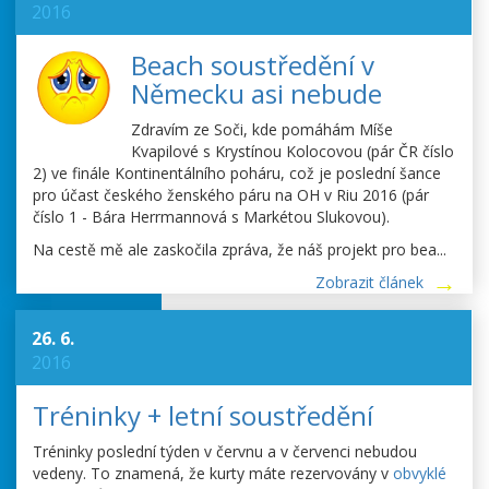
2016
Beach soustředění v
Německu asi nebude
Zdravím ze Soči, kde pomáhám Míše
Kvapilové s Krystínou Kolocovou (pár ČR číslo
2) ve finále Kontinentálního poháru, což je poslední šance
pro účast českého ženského páru na OH v Riu 2016 (pár
číslo 1 - Bára Herrmannová s Markétou Slukovou).
Na cestě mě ale zaskočila zpráva, že náš projekt pro bea...
Zobrazit článek
26. 6.
2016
Tréninky + letní soustředění
Tréninky poslední týden v červnu a v červenci nebudou
vedeny. To znamená, že kurty máte rezervovány v
obvyklé