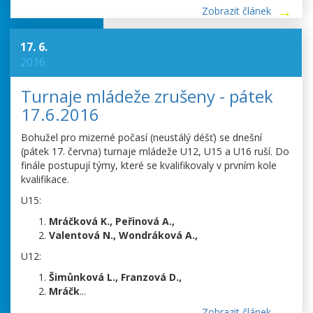
Zobrazit článek
17. 6.
2016
Turnaje mládeže zrušeny - pátek
17.6.2016
Bohužel pro mizerné počasí (neustálý déšť) se dnešní
(pátek 17. června) turnaje mládeže U12, U15 a U16 ruší. Do
finále postupují týmy, které se kvalifikovaly v prvním kole
kvalifikace.
U15:
Mráčková K., Peřinová A.,
Valentová N., Wondráková A.,
U12:
Šimůnková L., Franzová D.,
Mráčk
...
Zobrazit článek