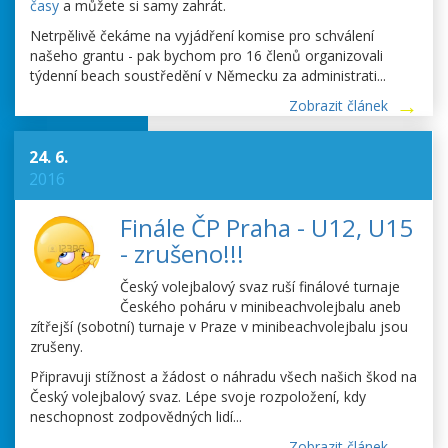
časy
a můžete si samy zahrát.
Netrpělivě čekáme na vyjádření komise pro schválení
našeho grantu - pak bychom pro 16 členů organizovali
týdenní beach soustředění v Německu za administrati...
Zobrazit článek
24. 6.
2016
Finále ČP Praha - U12, U15
- zrušeno!!!
Český volejbalový svaz ruší finálové turnaje
Českého poháru v minibeachvolejbalu aneb
zítřejší (sobotní) turnaje v Praze v minibeachvolejbalu jsou
zrušeny.
Připravuji stížnost a žádost o náhradu všech našich škod na
Český volejbalový svaz. Lépe svoje rozpoložení, kdy
neschopnost zodpovědných lidí...
Zobrazit článek