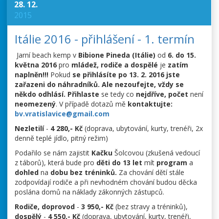
28. 12.
2015
Itálie 2016 - přihlášení - 1. termín
Jarní beach kemp v
Bibione Pineda (Itálie)
od
6. do 15.
května 2016
pro
mládež, rodiče a dospělé
je
zatím
naplněn!!!
Pokud
se přihlásíte po 13. 2. 2016
jste
zařazeni do náhradníků.
Ale nezoufejte, vždy se
někdo odhlásí.
Přihlaste
se tedy co
nejdříve, počet
není
neomezený
. V případě dotazů mě
kontaktujte:
bv.vratislavice@gmail.com
Nezletilí
-
4 280,- Kč
(doprava, ubytování, kurty, trenéři, 2x
denně teplé jídlo, pitný režim)
Podařilo se nám zajistit
Kačku
Šolcovou (zkušená vedoucí
z táborů), která bude pro
děti do 13 let
mít
program
a
dohled
na
dobu bez tréninků.
Za chování dětí stále
zodpovídají rodiče a při nevhodném chování budou děcka
poslána domů na náklady zákonných zástupců.
Rodiče, doprovod
-
3 950,- Kč
(bez stravy a tréninků),
dospělý
-
4 550,- Kč
(doprava, ubytování, kurty, trenéři,