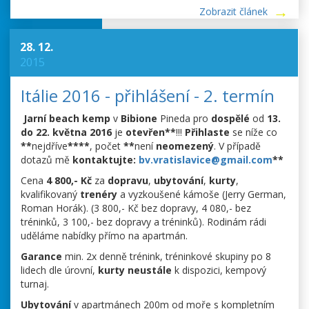
Zobrazit článek
28. 12.
2015
Itálie 2016 - přihlášení - 2. termín
Jarní beach kemp
v
Bibione
Pineda pro
dospělé
od
13.
do 22. května 2016
je
otevřen**
!!!
Přihlaste
se níže co
**
nejdříve
****
,
počet
**
není
neomezený
. V případě
dotazů mě
kontaktujte:
bv.vratislavice@gmail.com
**
Cena
4 800,- Kč
za
dopravu
,
ubytování
,
kurty
,
kvalifikovaný
trenéry
a vyzkoušené kámoše (Jerry German,
Roman Horák). (3 800,- Kč bez dopravy, 4 080,- bez
tréninků, 3 100,- bez dopravy a tréninků). Rodinám rádi
uděláme nabídky přímo na apartmán.
Garance
min. 2x denně trénink, tréninkové skupiny po 8
lidech dle úrovní,
kurty neustále
k dispozici, kempový
turnaj.
Ubytování
v apartmánech 200m od moře s kompletním