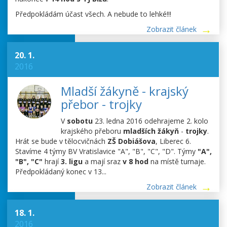
Předpokládám účast všech. A nebude to lehké!!!
Zobrazit článek
20. 1.
2016
Mladší žákyně - krajský
přebor - trojky
V
sobotu
23. ledna 2016 odehrajeme 2. kolo
krajského přeboru
mladších žákyň
-
trojky
.
Hrát se bude v tělocvičnách
ZŠ Dobiášova
, Liberec 6.
Stavíme 4 týmy BV Vratislavice "A", "B", "C", "D". Týmy
"A",
"B", "C"
hrají
3. ligu
a mají sraz
v 8 hod
na místě turnaje.
Předpokládaný konec v 13...
Zobrazit článek
18. 1.
2016