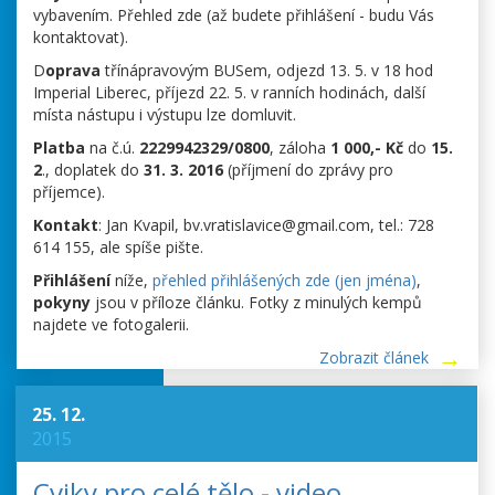
vybavením. Přehled zde (až budete přihlášení - budu Vás
kontaktovat).
D
oprava
třínápravovým BUSem, odjezd 13. 5. v 18 hod
Imperial Liberec, příjezd 22. 5. v ranních hodinách, další
místa nástupu i výstupu lze domluvit.
Platba
na č.ú.
2229942329/0800
, záloha
1 000,- Kč
do
15.
2
., doplatek do
31. 3. 2016
(příjmení do zprávy pro
příjemce).
Kontakt
: Jan Kvapil, bv.vratislavice@gmail.com, tel.: 728
614 155, ale spíše pište.
Přihlášení
níže,
přehled přihlášených zde (jen jména)
,
pokyny
jsou v příloze článku. Fotky z minulých kempů
najdete ve fotogalerii.
Zobrazit článek
25. 12.
2015
Cviky pro celé tělo - video