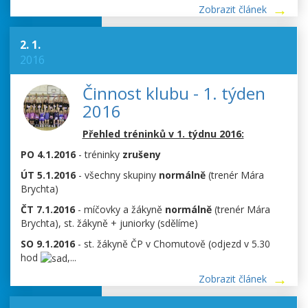
Zobrazit článek
2. 1.
2016
Činnost klubu - 1. týden
2016
Přehled tréninků v 1. týdnu 2016:
PO 4.1.2016
- tréninky
zrušeny
ÚT 5.1.2016
- všechny skupiny
normálně
(trenér Mára
Brychta)
ČT 7.1.2016
- míčovky a žákyně
normálně
(trenér Mára
Brychta), st. žákyně + juniorky (sdělíme)
SO 9.1.2016
- st. žákyně ČP v Chomutově (odjezd v 5.30
hod
,...
Zobrazit článek