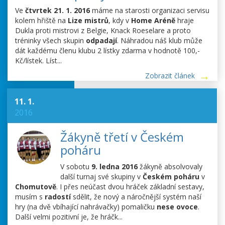
Ve
čtvrtek 21. 1. 2016
máme na starosti organizaci servisu
kolem hřiště na
Lize mistrů
, kdy v
Home Aréně
hraje
Dukla proti mistrovi z Belgie, Knack Roeselare a proto
tréninky všech skupin
odpadají
. Náhradou náš klub může
dát každému členu klubu 2 lístky zdarma v hodnotě 100,-
Kč/lístek. Líst...
Zobrazit článek
11. 1.
2016
Žákyně třetí v Českém
poháru
V sobotu
9. ledna 2016
žákyně absolvovaly
další turnaj své skupiny v
Českém
poháru
v
Chomutově
. I přes neúčast dvou hráček základní sestavy,
musím s
radostí
sdělit, že nový a náročnější systém naší
hry (na dvě vbíhající nahrávačky) pomaličku
nese ovoce
.
Další velmi pozitivní je, že hráčk...