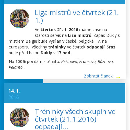
Liga mistrů ve čtvrtek (21.
1.)
Ve
čtvrtek 21. 1. 2016
máme zase na
starosti servis na
Lize mistrů
. Zápas Dukly s
mistrem Belgie bude vysílán v české, belgické TV, na
eurosportu. Všechny
tréninky
ve čtvrtek
odpadají
!
Sraz
bude před halou
Dukly
v
17 hod.
Na 100% počítám s těmito:
Peřinová, Franzová, Růzhová,
Pelanto
...
Zobrazit článek
14. 1.
2016
Tréninky všech skupin ve
čtvrtek (21.1.2016)
odpadají!!!