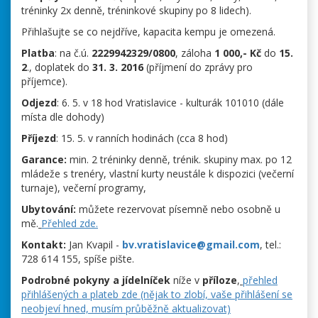
tréninky 2x denně, tréninkové skupiny po 8 lidech).
Přihlašujte se co nejdříve, kapacita kempu je omezená.
Platba
: na č.ú.
2229942329/0800
, záloha
1 000,- Kč
do
15.
2
., doplatek do
31. 3. 2016
(příjmení do zprávy pro
příjemce).
Odjezd
: 6. 5. v 18 hod Vratislavice - kulturák 101010 (dále
místa dle dohody)
Příjezd
: 15. 5. v ranních hodinách (cca 8 hod)
Garance:
min. 2 tréninky denně, trénik. skupiny max. po 12
mládeže s trenéry, vlastní kurty neustále k dispozici (večerní
turnaje), večerní programy,
Ubytování:
můžete rezervovat písemně nebo osobně u
mě.
Přehled zde.
Kontakt:
Jan Kvapil -
bv.vratislavice@gmail.com
, tel.:
728 614 155, spíše pište.
Podrobné pokyny a jídelníček
níže v
příloze
,
přehled
přihlášených a plateb zde (nějak to zlobí, vaše přihlášení se
neobjeví hned, musím průběžně aktualizovat)