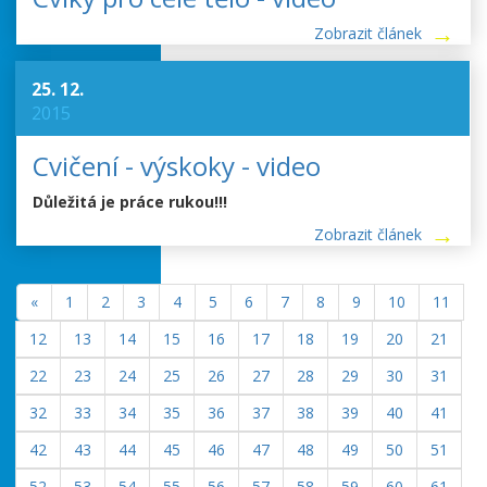
Zobrazit článek
25. 12.
2015
Cvičení - výskoky - video
Důležitá je práce rukou!!!
Zobrazit článek
«
1
2
3
4
5
6
7
8
9
10
11
12
13
14
15
16
17
18
19
20
21
22
23
24
25
26
27
28
29
30
31
32
33
34
35
36
37
38
39
40
41
42
43
44
45
46
47
48
49
50
51
52
53
54
55
56
57
58
59
60
61